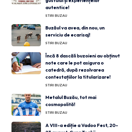
gustului și experiențelor
autentice!
STIRI BUZAU
Buzăul va avea, din nou, un
serviciu de ecarisaj!
STIRI BUZAU
Încă 8 dascăli buzoieni au obținut
note care le pot asigura o
catedră, după rezolvarea
contestațiilor la titularizare!
STIRI BUZAU
Metalul Buzău, tot mai
cosmopolită!
STIRI BUZAU
A VIII-a ediție a Vadoo Fest, 20–