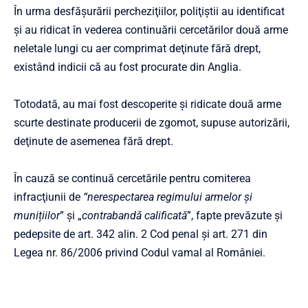
În urma desfăşurării percheziţiilor, poliţiştii au identificat
și au ridicat în vederea continuării cercetărilor două arme
neletale lungi cu aer comprimat deţinute fără drept,
existând indicii că au fost procurate din Anglia.
Totodată, au mai fost descoperite şi ridicate două arme
scurte destinate producerii de zgomot, supuse autorizării,
deţinute de asemenea fără drept.
În cauză se continuă cercetările pentru comiterea
infracţiunii de
“nerespectarea
regimului armelor și
munițiilor
” şi „
contrabandă calificată
”, fapte prevăzute şi
pedepsite de art. 342 alin. 2 Cod penal şi art. 271 din
Legea nr. 86/2006 privind Codul vamal al României.