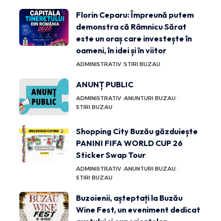
Florin Ceparu: Împreună putem
demonstra că Râmnicu Sărat
este un oraș care investește în
oameni, în idei și în viitor
ADMINISTRATIV
STIRI BUZAU
ANUNȚ PUBLIC
ADMINISTRATIV
ANUNTURI BUZAU
STIRI BUZAU
Shopping City Buzău găzduiește
PANINI FIFA WORLD CUP 26
Sticker Swap Tour
ADMINISTRATIV
ANUNTURI BUZAU
STIRI BUZAU
Buzoienii, așteptați la Buzău
Wine Fest, un eveniment dedicat