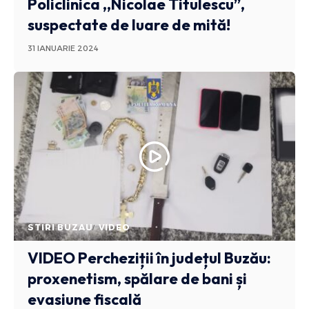
Policlinica ,,Nicolae Titulescu”,
suspectate de luare de mită!
31 IANUARIE 2024
STIRI BUZAU
VIDEO
VIDEO
Percheziții în județul Buzău:
proxenetism, spălare de bani și
evasiune fiscală