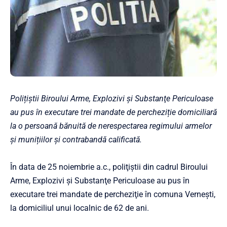
Polițiștii
Biroului Arme, Explozivi şi Substanţe Periculoase
au pus în executare trei mandate de percheziție domiciliară
la o persoană bănuită de nerespectarea regimului armelor
și munițiilor şi contrabandă calificată.
În data de 25 noiembrie a.c., poliţiştii din cadrul Biroului
Arme, Explozivi şi Substanţe Periculoase au pus în
executare trei mandate de percheziţie în comuna Verneşti,
la domiciliul unui localnic de 62 de ani.