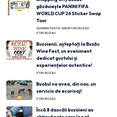
găzduiește PANINI FIFA
WORLD CUP 26 Sticker Swap
Tour
ADMINISTRATIV
ANUNTURI BUZAU
STIRI BUZAU
Buzoienii, așteptați la Buzău
Wine Fest, un eveniment
dedicat gustului și
experiențelor autentice!
STIRI BUZAU
Buzăul va avea, din nou, un
serviciu de ecarisaj!
STIRI BUZAU
Încă 8 dascăli buzoieni au
obținut note care le pot