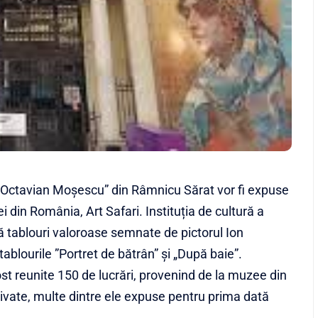
„Octavian Moșescu” din Râmnicu Sărat vor fi expuse
 din România, Art Safari. Instituția de cultură a
ouă tablouri valoroase semnate de pictorul Ion
blourile ”Portret de bătrân” și „După baie”.
fost reunite 150 de lucrări, provenind de la muzee din
i private, multe dintre ele expuse pentru prima dată