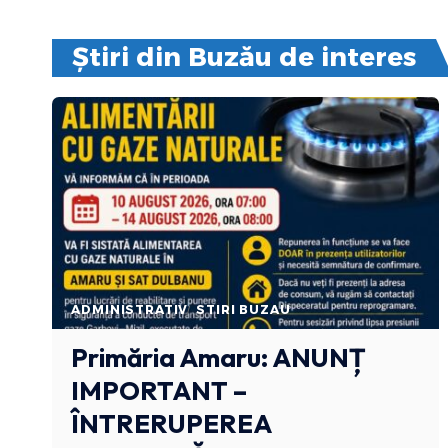
Știri din Buzău de interes
ADMINISTRATIV
STIRI BUZAU
Primăria Amaru: ANUNȚ
IMPORTANT –
ÎNTRERUPEREA