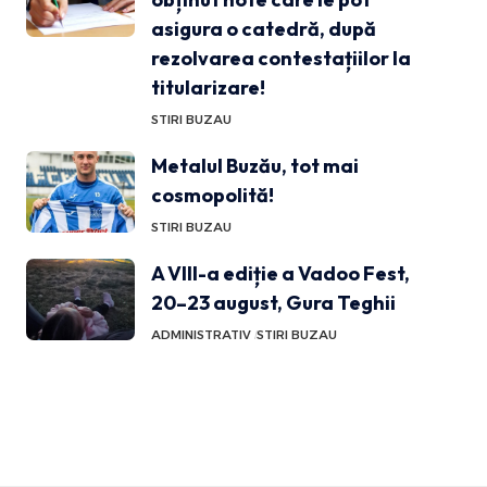
asigura o catedră, după
rezolvarea contestațiilor la
titularizare!
STIRI BUZAU
Metalul Buzău, tot mai
cosmopolită!
STIRI BUZAU
A VIII-a ediție a Vadoo Fest,
20–23 august, Gura Teghii
ADMINISTRATIV
STIRI BUZAU