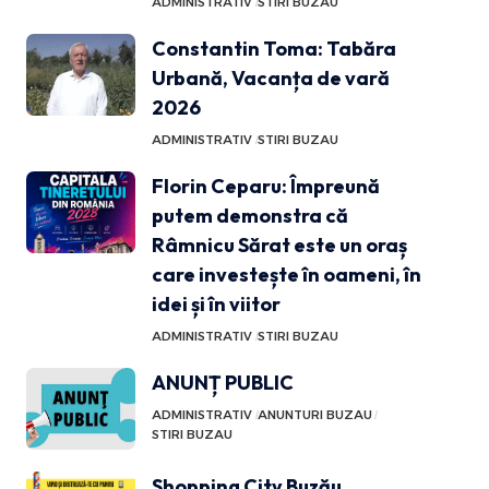
ADMINISTRATIV
STIRI BUZAU
Constantin Toma: Tabăra
Urbană, Vacanța de vară
2026
ADMINISTRATIV
STIRI BUZAU
Florin Ceparu: Împreună
putem demonstra că
Râmnicu Sărat este un oraș
care investește în oameni, în
idei și în viitor
ADMINISTRATIV
STIRI BUZAU
ANUNȚ PUBLIC
ADMINISTRATIV
ANUNTURI BUZAU
STIRI BUZAU
Shopping City Buzău