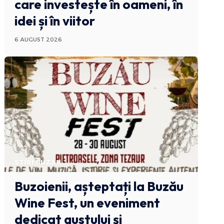
care investește în oameni, în
idei și în viitor
6 AUGUST 2026
STIRI BUZAU
Buzoienii, așteptați la Buzău
Wine Fest, un eveniment
dedicat gustului și