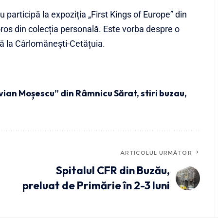
rticipă la expoziția „First Kings of Europe” din
os din colecția personală. Este vorba despre o
tă la Cârlomănești-Cetățuia.
vian Moșescu” din Râmnicu Sărat
,
stiri buzau
,
ARTICOLUL URMĂTOR
Spitalul CFR din Buzău,
!
preluat de Primărie în 2-3 luni