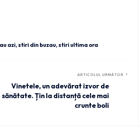
zau azi
,
stiri din buzau
,
stiri ultima ora
ARTICOLUL URMĂTOR
Vinetele, un adevărat izvor de
sănătate. Țin la distanță cele mai
crunte boli