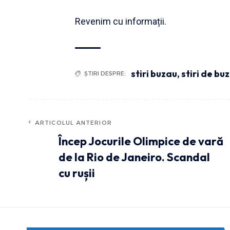
Revenim cu informații.
stiri buzau
,
stiri de bu
ȘTIRI DESPRE:
ARTICOLUL ANTERIOR
Încep Jocurile Olimpice de vară
de la Rio de Janeiro. Scandal
cu rușii