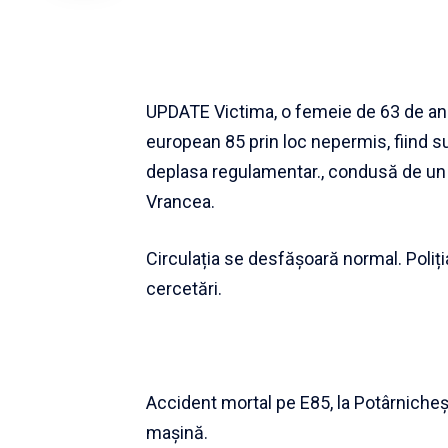
UPDATE Victima, o femeie de 63 de ani 
european 85 prin loc nepermis, fiind s
deplasa regulamentar., condusă de un ș
Vrancea.
Circulația se desfășoară normal. Poliți
cercetări.
Accident mortal pe E85, la Potârnicheșt
mașină.