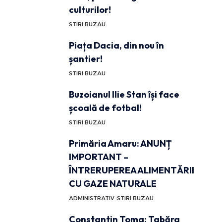
culturilor!
STIRI BUZAU
Piața Dacia, din nou în
șantier!
STIRI BUZAU
Buzoianul Ilie Stan își face
școală de fotbal!
STIRI BUZAU
Primăria Amaru: ANUNȚ
IMPORTANT –
ÎNTRERUPEREA ALIMENTĂRII
CU GAZE NATURALE
ADMINISTRATIV
STIRI BUZAU
Constantin Toma: Tabăra