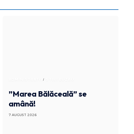
ADMINISTRATIV
STIRI BUZAU
”Marea Bălăceală” se
amână!
7 AUGUST 2026