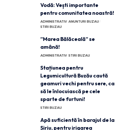
Vodă: Vești importante
pentru comunitatea noastră!
ADMINISTRATIV
ANUNTURI BUZAU
STIRI BUZAU
”Marea Bălăceală” se
amână!
ADMINISTRATIV
STIRI BUZAU
Stațiunea pentru
Legumicultură Buzău caută
geamuri vechi pentru sere, ca
să le înlocuiască pe cele
sparte de furtuni!
STIRI BUZAU
Apă suficientă în barajul de la
Siriu, pentru irigarea