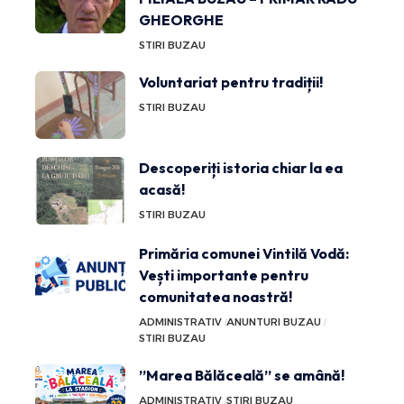
GHEORGHE
STIRI BUZAU
Voluntariat pentru tradiții!
STIRI BUZAU
Descoperiți istoria chiar la ea
acasă!
STIRI BUZAU
Primăria comunei Vintilă Vodă:
Vești importante pentru
comunitatea noastră!
ADMINISTRATIV
ANUNTURI BUZAU
STIRI BUZAU
”Marea Bălăceală” se amână!
ADMINISTRATIV
STIRI BUZAU