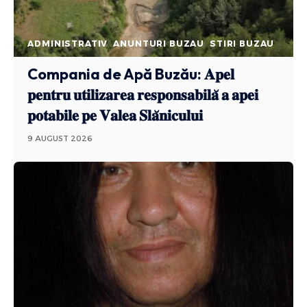
ADMINISTRATIV
ANUNTURI BUZAU
STIRI BUZAU
Compania de Apă Buzău: 𝐀𝐩𝐞𝐥
𝐩𝐞𝐧𝐭𝐫𝐮 𝐮𝐭𝐢𝐥𝐢𝐳𝐚𝐫𝐞𝐚 𝐫𝐞𝐬𝐩𝐨𝐧𝐬𝐚𝐛𝐢𝐥𝐚̆ 𝐚 𝐚𝐩𝐞𝐢
𝐩𝐨𝐭𝐚𝐛𝐢𝐥𝐞 𝐩𝐞 𝐕𝐚𝐥𝐞𝐚 𝐒𝐥𝐚̆𝐧𝐢𝐜𝐮𝐥𝐮𝐢
9 AUGUST 2026