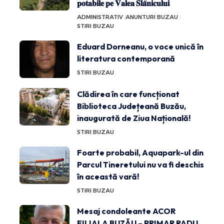
𝐩𝐨𝐭𝐚𝐛𝐢𝐥𝐞 𝐩𝐞 𝐕𝐚𝐥𝐞𝐚 𝐒𝐥𝐚̆𝐧𝐢𝐜𝐮𝐥𝐮𝐢
ADMINISTRATIV
ANUNTURI BUZAU
STIRI BUZAU
Eduard Dorneanu, o voce unică în
literatura contemporană
STIRI BUZAU
Clădirea în care funcționat
Biblioteca Județeană Buzău,
inaugurată de Ziua Națională!
STIRI BUZAU
Foarte probabil, Aquapark-ul din
Parcul Tineretului nu va fi deschis
în această vară!
STIRI BUZAU
Mesaj condoleante ACOR
FILIALA BUZĂU – PRIMAR RADU