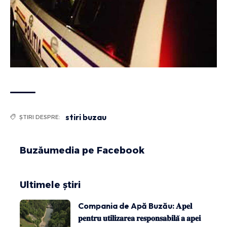
stiri buzau
ȘTIRI DESPRE:
Buzăumedia pe Facebook
Ultimele știri
Compania de Apă Buzău: 𝐀𝐩𝐞𝐥
𝐩𝐞𝐧𝐭𝐫𝐮 𝐮𝐭𝐢𝐥𝐢𝐳𝐚𝐫𝐞𝐚 𝐫𝐞𝐬𝐩𝐨𝐧𝐬𝐚𝐛𝐢𝐥𝐚̆ 𝐚 𝐚𝐩𝐞𝐢