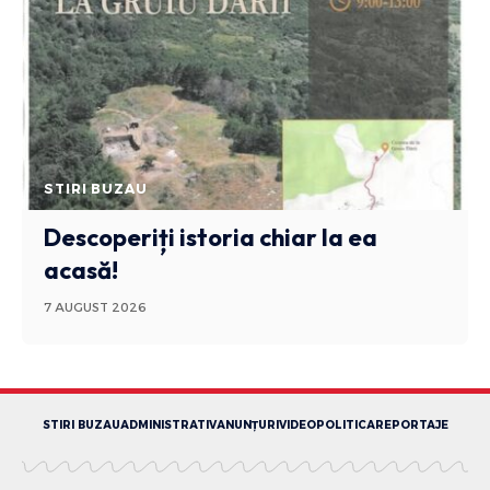
STIRI BUZAU
Descoperiți istoria chiar la ea
acasă!
7 AUGUST 2026
STIRI BUZAU
ADMINISTRATIV
ANUNȚURI
VIDEO
POLITICA
REPORTAJE