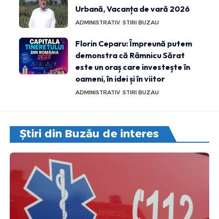
Urbană, Vacanța de vară 2026
ADMINISTRATIV
STIRI BUZAU
Florin Ceparu: Împreună putem
demonstra că Râmnicu Sărat
este un oraș care investește în
oameni, în idei și în viitor
ADMINISTRATIV
STIRI BUZAU
Știri din Buzău de interes