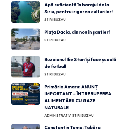
Apă suficientă în barajul de la
Siriu, pentru irigarea culturilor!
STIRI BUZAU
Piața Dacia, din nou în șantier!
STIRI BUZAU
Buzoianul Ilie Stan își face școală
de fotbal!
STIRI BUZAU
Primăria Amaru: ANUNȚ
IMPORTANT – ÎNTRERUPEREA
ALIMENTĂRII CU GAZE
NATURALE
ADMINISTRATIV
STIRI BUZAU
Constantin Toma: Tabăra