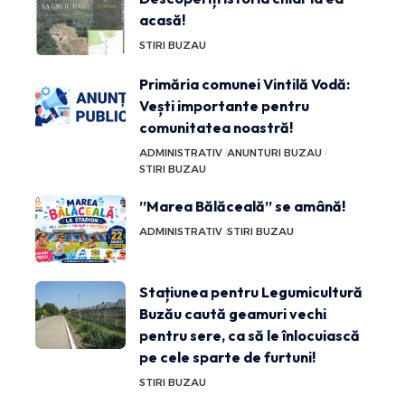
acasă!
STIRI BUZAU
Primăria comunei Vintilă Vodă:
Vești importante pentru
comunitatea noastră!
ADMINISTRATIV
ANUNTURI BUZAU
STIRI BUZAU
”Marea Bălăceală” se amână!
ADMINISTRATIV
STIRI BUZAU
Stațiunea pentru Legumicultură
Buzău caută geamuri vechi
pentru sere, ca să le înlocuiască
pe cele sparte de furtuni!
STIRI BUZAU