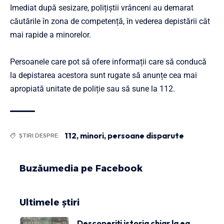
Imediat după sesizare, polițiștii vrânceni au demarat
căutările în zona de competență, în vederea depistării cât
mai rapide a minorelor.
Persoanele care pot să ofere informații care să conducă
la depistarea acestora sunt rugate să anunțe cea mai
apropiată unitate de poliție sau să sune la 112.
112
,
minori
,
persoane disparute
ȘTIRI DESPRE:
Buzăumedia pe Facebook
Ultimele știri
Descoperiți istoria chiar la ea