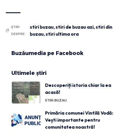
stiri buzau
,
stiri de buzau azi
,
stiri din
ȘTIRI
buzau
,
stiri ultima ora
DESPRE:
Buzăumedia pe Facebook
Ultimele știri
Descoperiți istoria chiar la ea
acasă!
STIRI BUZAU
Primăria comunei Vintilă Vodă:
Vești importante pentru
comunitatea noastră!