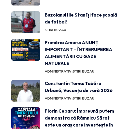
Buzoianul Ilie Stan își face școală
de fotbal!
STIRI BUZAU
Primăria Amaru: ANUNȚ
IMPORTANT – ÎNTRERUPEREA
ALIMENTĂRII CU GAZE
NATURALE
ADMINISTRATIV
STIRI BUZAU
Constantin Toma: Tabăra
Urbană, Vacanța de vară 2026
ADMINISTRATIV
STIRI BUZAU
Florin Ceparu: Împreună putem
demonstra că Râmnicu Sărat
este un oraș care investește în