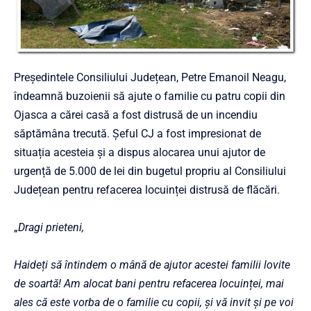
Președintele Consiliului Județean, Petre Emanoil Neagu,
îndeamnă buzoienii să ajute o familie cu patru copii din
Ojasca a cărei casă a fost distrusă de un incendiu
săptămâna trecută. Șeful CJ a fost impresionat de
situația acesteia și a dispus alocarea unui ajutor de
urgență de 5.000 de lei din bugetul propriu al Consiliului
Județean pentru refacerea locuinței distrusă de flăcări.
„
Dragi prieteni,
Haideți să întindem o mână de ajutor acestei familii lovite
de soartă! Am alocat bani pentru refacerea locuinței, mai
ales că este vorba de o familie cu copii, și vă invit și pe voi