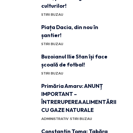
culturilor!
STIRI BUZAU
Piața Dacia, din nou în
șantier!
STIRI BUZAU
Buzoianul Ilie Stan își face
școală de fotbal!
STIRI BUZAU
Primăria Amaru: ANUNȚ
IMPORTANT –
ÎNTRERUPEREA ALIMENTĂRII
CU GAZE NATURALE
ADMINISTRATIV
STIRI BUZAU
Constantin Toma: Tabăra