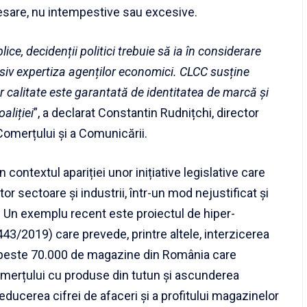
cesare, nu intempestive sau excesive.
ice, decidenții politici trebuie să ia în considerare
clusiv expertiza agenților economici. CLCC susține
or calitate este garantată de identitatea de marcă și
aliției
”, a declarat Constantin Rudnițchi, director
 Comerțului și a Comunicării.
ontextul apariției unor inițiative legislative care
sectoare și industrii, într-un mod nejustificat și
i. Un exemplu recent este proiectul de hiper-
43/2019) care prevede, printre altele, interzicerea
e peste 70.000 de magazine din România care
omerțului cu produse din tutun și ascunderea
ducerea cifrei de afaceri și a profitului magazinelor