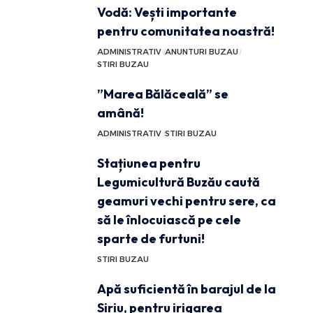
Vodă: Vești importante
pentru comunitatea noastră!
ADMINISTRATIV
ANUNTURI BUZAU
STIRI BUZAU
”Marea Bălăceală” se
amână!
ADMINISTRATIV
STIRI BUZAU
Stațiunea pentru
Legumicultură Buzău caută
geamuri vechi pentru sere, ca
să le înlocuiască pe cele
sparte de furtuni!
STIRI BUZAU
Apă suficientă în barajul de la
Siriu, pentru irigarea