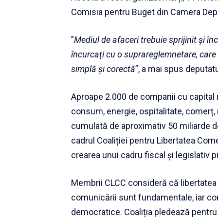
Comisia pentru Buget din Camera Deput
”
Mediul de afaceri trebuie sprijinit și î
încurcați cu o suprareglemnetare, care
simplă și corectă
”, a mai spus deputatu
Aproape 2.000 de companii cu capital r
consum, energie, ospitalitate, comerț, m
cumulată de aproximativ 50 miliarde de 
cadrul Coaliției pentru Libertatea Come
crearea unui cadru fiscal și legislativ pr
Membrii CLCC consideră că libertatea e
comunicării sunt fundamentale, iar con
democratice. Coaliția pledează pentru st