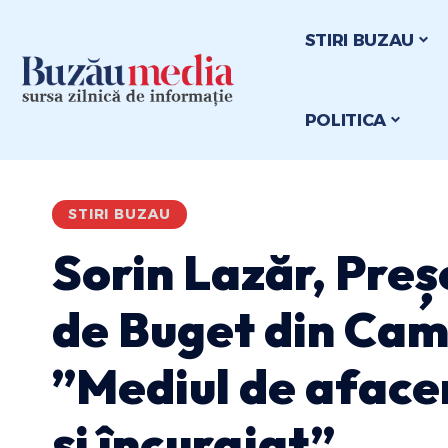
STIRI BUZAU
POLITICA
STIRI BUZAU
Sorin Lazăr, Preș
de Buget din Cam
”Mediul de afaceri
și încurajat”