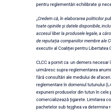
pentru reglementări echilibrate și ne
„
Credem că, în elaborarea politicilor publ
toate opiniile și datele disponibile, in
accesul liber la produsele legale, a căr
de reputația companiilor membre ale Co
executiv al Coaliției pentru Libertatea
CLCC a pornit ca un demers necesar în c
urmăresc supra-reglementarea anumitor 
fără consultări ale mediului de afacer
reglementare în domeniul tutunului (L4
expunerii produselor din tutun în cel
comercializează țigarete. Limitarea c
pachetelor sub tejghea va determina re