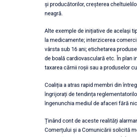
și producătorilor, creșterea cheltuielil
neagră.
Alte exemple de inițiative de același ti
la medicamente; interzicerea comercia
vârsta sub 16 ani; etichetarea produse
de boală cardiovasculară etc. În plan
taxarea cărnii roșii sau a produselor cu
Coaliția a atras rapid membri din între
îngrijorați de tendința reglementatorilo
îngenunchia mediul de afaceri fără nici
Ținând cont de aceste realități alarman
Comerțului și a Comunicării solicită 