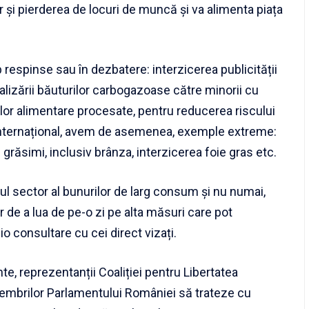
or și pierderea de locuri de muncă și va alimenta piața
p respinse sau în dezbatere: interzicerea publicității
lizării băuturilor carbogazoase către minorii cu
lor alimentare procesate, pentru reducerea riscului
 internațional, avem de asemenea, exemple extreme:
 grăsimi, inclusiv brânza, interzicerea foie gras etc.
gul sector al bunurilor de larg consum și nu numai,
r de a lua de pe-o zi pe alta măsuri care pot
o consultare cu cei direct vizați.
te, reprezentanții Coaliției pentru Libertatea
membrilor Parlamentului României să trateze cu