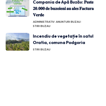
Compania de Apă Buzău: 𝐏𝐞𝐬𝐭𝐞
𝟐𝟎.𝟎𝟎𝟎 𝐝𝐞 𝐛𝐮𝐳𝐨𝐢𝐞𝐧𝐢 𝐚𝐮 𝐚𝐥𝐞𝐬 𝐅𝐚𝐜𝐭𝐮𝐫𝐚
𝐕𝐞𝐫𝐝𝐞
ADMINISTRATIV
ANUNTURI BUZAU
STIRI BUZAU
Incendiu de vegetație în satul
Oratia, comuna Podgoria
STIRI BUZAU