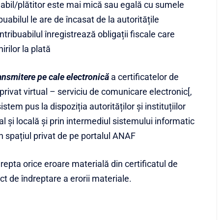
buabil/plătitor este mai mică sau egală cu sumele
ibuabilul le are de încasat de la autoritățile
tribuabilul înregistrează obligații fiscale care
rilor la plată
ansmitere pe cale electronică
a certificatelor de
 privat virtual – serviciu de comunicare electronic[,
tem pus la dispoziția autorităților și instituțiilor
l și locală și prin intermediul sistemului informatic
, în spațiul privat de pe portalul ANAF
drepta orice eroare materială din certificatul de
ct de îndreptare a erorii materiale.