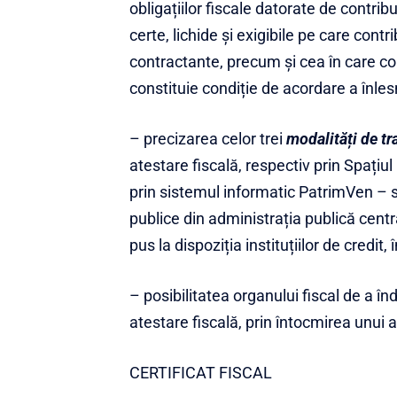
obligațiilor fiscale datorate de contri
certe, lichide și exigibile pe care contr
contractante, precum și cea în care con
constituie condiție de acordare a înlesni
– precizarea celor trei
modalități de tr
atestare fiscală, respectiv prin Spațiul
prin sistemul informatic PatrimVen – sis
publice din administrația publică centra
pus la dispoziția instituțiilor de credit
– posibilitatea organului fiscal de a în
atestare fiscală, prin întocmirea unui a
CERTIFICAT FISCAL