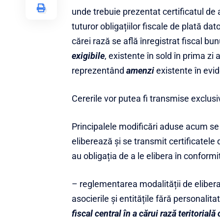
unde trebuie prezentat certificatul de 
tuturor obligațiilor fiscale de plată dat
cărei rază se află înregistrat fiscal bu
exigibile
, existente în sold în prima zi
reprezentând
amenzi
existente în evid
Cererile vor putea fi transmise exclusi
Principalele modificări aduse acum se r
eliberează și se transmit certificatele 
au obligația de a le elibera în conformi
– reglementarea modalității de eliberar
asocierile și entitățile fără personalita
fiscal central în a cărui rază teritorială