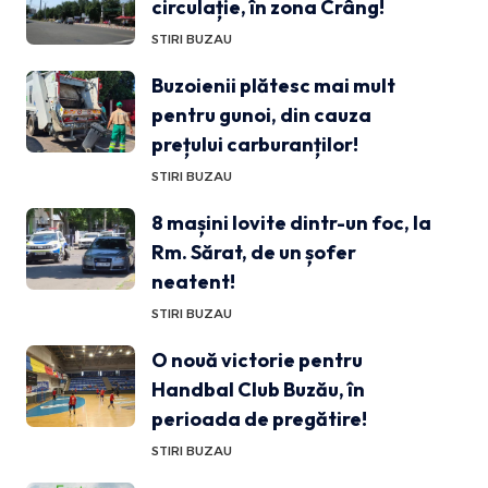
circulație, în zona Crâng!
STIRI BUZAU
Buzoienii plătesc mai mult
pentru gunoi, din cauza
prețului carburanților!
STIRI BUZAU
8 mașini lovite dintr-un foc, la
Rm. Sărat, de un șofer
neatent!
STIRI BUZAU
O nouă victorie pentru
Handbal Club Buzău, în
perioada de pregătire!
STIRI BUZAU