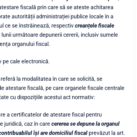
atestare fiscală prin care să se ateste achitarea
orate autorității administrației publice locale în a
nul ce se înstrăinează, respectiv
creanțele fiscale
 a lunii următoare depunerii cererii, inclusiv sumele
ența organului fiscal.
v pe cale electronică.
eferă la modalitatea în care se solicită, se
de atestare fiscală, pe care organele fiscale centrale
tate cu dispozițiile acestui act normativ:
e a certificatelor de atestare fiscal pentru
te juridică, caz în care
cererea se depune la organul
 contribuabilul își are domiciliul fiscal
prevăzut la art.