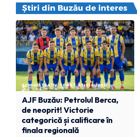
Știri din Buzău de interes
ADMINISTRATIV
SPORT
STIRI BUZAU
AJF Buzău: Petrolul Berca,
de neoprit! Victorie
categorică și calificare în
finala regională