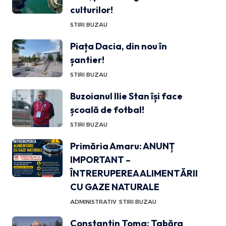
culturilor!
STIRI BUZAU
Piața Dacia, din nou în
șantier!
STIRI BUZAU
Buzoianul Ilie Stan își face
școală de fotbal!
STIRI BUZAU
Primăria Amaru: ANUNȚ
IMPORTANT –
ÎNTRERUPEREA ALIMENTĂRII
CU GAZE NATURALE
ADMINISTRATIV
STIRI BUZAU
Constantin Toma: Tabăra