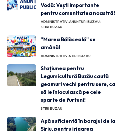
Vodă: Vești importante
pentru comunitatea noastră!
ADMINISTRATIV
ANUNTURI BUZAU
STIRI BUZAU
”Marea Bălăceală” se
amână!
ADMINISTRATIV
STIRI BUZAU
Stațiunea pentru
Legumicultură Buzău caută
geamuri vechi pentru sere, ca
să le înlocuiască pe cele
sparte de furtuni!
STIRI BUZAU
Apă suficientă în barajul de la
Siriu, pentru irigarea