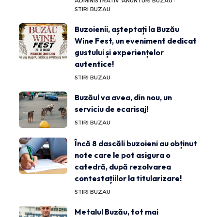
ADMINISTRATIV
ANUNTURI BUZAU
STIRI BUZAU
Buzoienii, așteptați la Buzău
Wine Fest, un eveniment dedicat
gustului și experiențelor
autentice!
STIRI BUZAU
Buzăul va avea, din nou, un
serviciu de ecarisaj!
STIRI BUZAU
Încă 8 dascăli buzoieni au obținut
note care le pot asigura o
catedră, după rezolvarea
contestațiilor la titularizare!
STIRI BUZAU
Metalul Buzău, tot mai