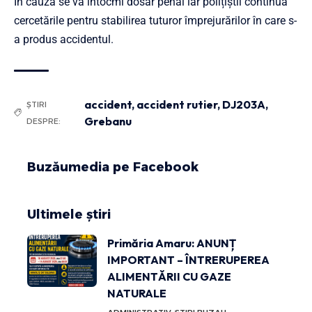
În cauză se va întocmi dosar penal iar polițiștii continuă
cercetările pentru stabilirea tuturor împrejurărilor în care s-
a produs accidentul.
accident
,
accident rutier
,
DJ203A
,
ȘTIRI
Grebanu
DESPRE:
Buzăumedia pe Facebook
Ultimele știri
Primăria Amaru: ANUNȚ
IMPORTANT – ÎNTRERUPEREA
ALIMENTĂRII CU GAZE
NATURALE