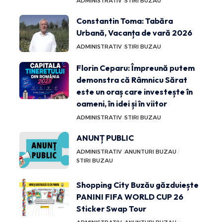
ADMINISTRATIV
STIRI BUZAU
Constantin Toma: Tabăra
Urbană, Vacanța de vară 2026
ADMINISTRATIV
STIRI BUZAU
Florin Ceparu: Împreună putem
demonstra că Râmnicu Sărat
este un oraș care investește în
oameni, în idei și în viitor
ADMINISTRATIV
STIRI BUZAU
ANUNȚ PUBLIC
ADMINISTRATIV
ANUNTURI BUZAU
STIRI BUZAU
Shopping City Buzău găzduiește
PANINI FIFA WORLD CUP 26
Sticker Swap Tour