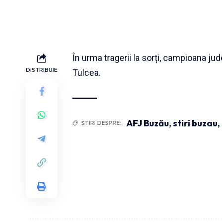
În urma tragerii la sorți, campioana ju
DISTRIBUIE
Tulcea.
AFJ Buzău
,
stiri buzau
,
ȘTIRI DESPRE: