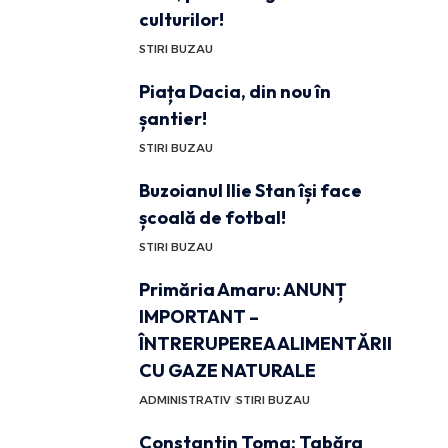
culturilor!
STIRI BUZAU
Piața Dacia, din nou în
șantier!
STIRI BUZAU
Buzoianul Ilie Stan își face
școală de fotbal!
STIRI BUZAU
Primăria Amaru: ANUNȚ
IMPORTANT –
ÎNTRERUPEREA ALIMENTĂRII
CU GAZE NATURALE
ADMINISTRATIV
STIRI BUZAU
Constantin Toma: Tabăra