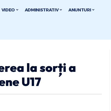
VIDEO
ADMINISTRATIV
ANUNTURI
rea la sorți a
țene U17