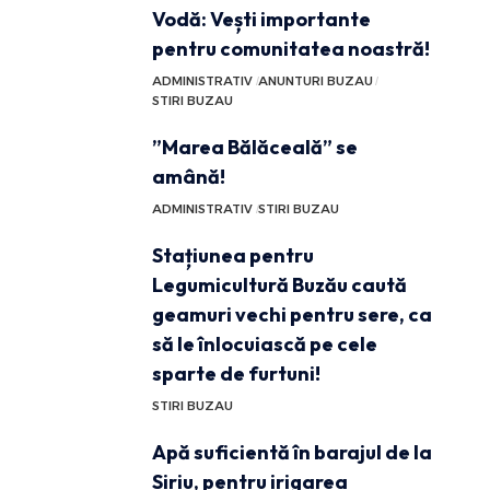
Vodă: Vești importante
pentru comunitatea noastră!
ADMINISTRATIV
ANUNTURI BUZAU
STIRI BUZAU
”Marea Bălăceală” se
amână!
ADMINISTRATIV
STIRI BUZAU
Stațiunea pentru
Legumicultură Buzău caută
geamuri vechi pentru sere, ca
să le înlocuiască pe cele
sparte de furtuni!
STIRI BUZAU
Apă suficientă în barajul de la
Siriu, pentru irigarea