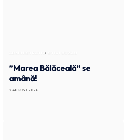
ADMINISTRATIV
STIRI BUZAU
”Marea Bălăceală” se
amână!
7 AUGUST 2026