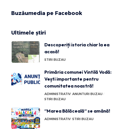
Buzăumedia pe Facebook
Ultimele știri
Descoperiți istoria chiar la ea
acasă!
STIRI BUZAU
Primăria comunei Vintilă Vodă:
Vești importante pentru
comunitatea noastră!
ADMINISTRATIV
ANUNTURI BUZAU
STIRI BUZAU
”Marea Bălăceală” se amână!
ADMINISTRATIV
STIRI BUZAU