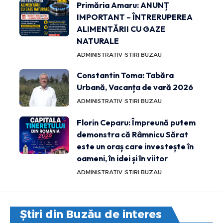
Primăria Amaru: ANUNȚ
IMPORTANT – ÎNTRERUPEREA
ALIMENTĂRII CU GAZE
NATURALE
ADMINISTRATIV
STIRI BUZAU
Constantin Toma: Tabăra
Urbană, Vacanța de vară 2026
ADMINISTRATIV
STIRI BUZAU
Florin Ceparu: Împreună putem
demonstra că Râmnicu Sărat
este un oraș care investește în
oameni, în idei și în viitor
ADMINISTRATIV
STIRI BUZAU
Știri din Buzău de interes