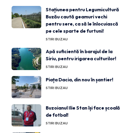
Stațiunea pentru Legumicultură
Buzău caută geamuri vechi
pentru sere, ca să le înlocuiască
pe cele sparte de furtuni!
STIRI BUZAU
Apă suficientă în barajul de la
Siriu, pentru irigarea culturilor!
STIRI BUZAU
Piața Dacia, din nou în șantier!
STIRI BUZAU
Buzoianul Ilie Stan își face școală
de fotbal!
STIRI BUZAU