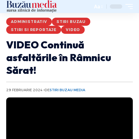
Aa
ADMINISTRATIV
STIRI BUZAU
STIRI SI REPORTAJE
VIDEO
VIDEO Continuă
asfaltările în Râmnicu
Sărat!
29 FEBRUARIE 2024
DE
STIRI BUZAU MEDIA