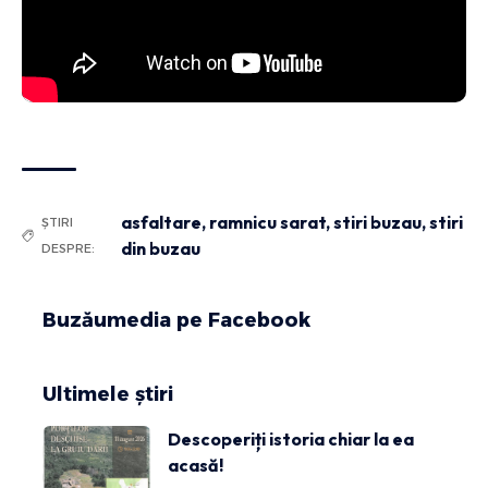
asfaltare
,
ramnicu sarat
,
stiri buzau
,
stiri
ȘTIRI
din buzau
DESPRE:
Buzăumedia pe Facebook
Ultimele știri
Descoperiți istoria chiar la ea
acasă!