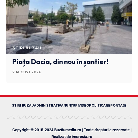
STIRI BUZAU
Piața Dacia, din nou în șantier!
7 AUGUST 2026
STIRI BUZAU
ADMINISTRATIV
ANUNȚURI
VIDEO
POLITICA
REPORTAJE
Copyright © 2015-2024 Buzăumedia.ro | Toate drepturile rezervate |
Realizat de
impresia.ro