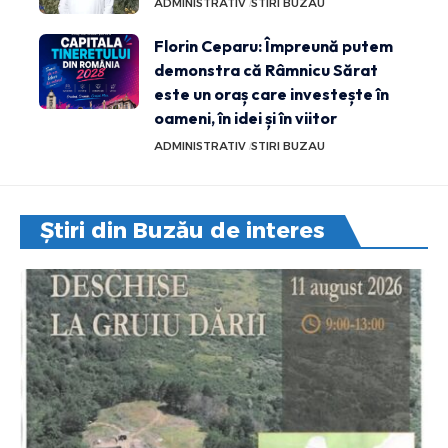
ADMINISTRATIV
STIRI BUZAU
Florin Ceparu: Împreună putem
demonstra că Râmnicu Sărat
este un oraș care investește în
oameni, în idei și în viitor
ADMINISTRATIV
STIRI BUZAU
Știri din Buzău de interes