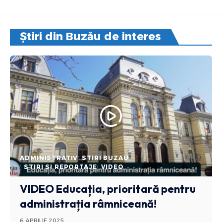
Știri din Buzău de interes
ADMINISTRATIV
STIRI BUZAU
STIRI SI REPORTAJE
VIDEO
VIDEO Educația, prioritară pentru
administrația râmniceană!
6 APRILIE 2025