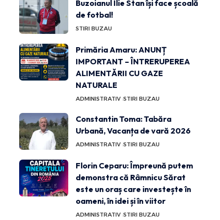
Buzoianul Ilie Stan își face școală
de fotbal!
STIRI BUZAU
Primăria Amaru: ANUNȚ
IMPORTANT – ÎNTRERUPEREA
ALIMENTĂRII CU GAZE
NATURALE
ADMINISTRATIV
STIRI BUZAU
Constantin Toma: Tabăra
Urbană, Vacanța de vară 2026
ADMINISTRATIV
STIRI BUZAU
Florin Ceparu: Împreună putem
demonstra că Râmnicu Sărat
este un oraș care investește în
oameni, în idei și în viitor
ADMINISTRATIV
STIRI BUZAU