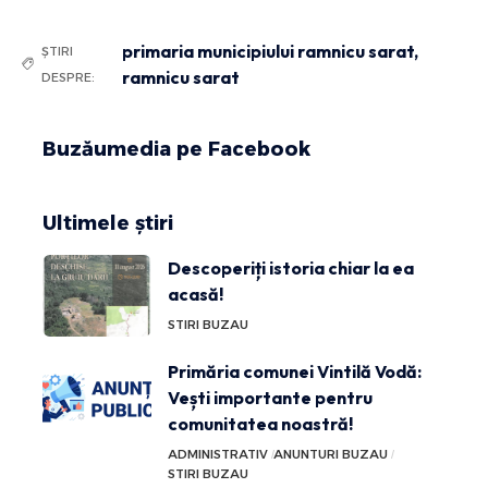
primaria municipiului ramnicu sarat
,
ȘTIRI
ramnicu sarat
DESPRE:
Buzăumedia pe Facebook
Ultimele știri
Descoperiți istoria chiar la ea
acasă!
STIRI BUZAU
Primăria comunei Vintilă Vodă:
Vești importante pentru
comunitatea noastră!
ADMINISTRATIV
ANUNTURI BUZAU
STIRI BUZAU