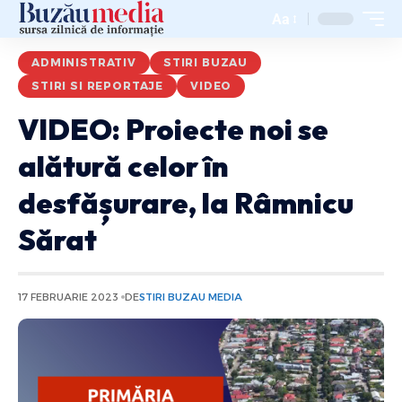
Aa
ADMINISTRATIV
STIRI BUZAU
STIRI SI REPORTAJE
VIDEO
VIDEO: Proiecte noi se
alătură celor în
desfășurare, la Râmnicu
Sărat
17 FEBRUARIE 2023
DE
STIRI BUZAU MEDIA