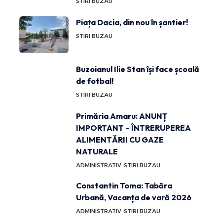
STIRI BUZAU
Piața Dacia, din nou în șantier!
STIRI BUZAU
Buzoianul Ilie Stan își face școală
de fotbal!
STIRI BUZAU
Primăria Amaru: ANUNȚ
IMPORTANT – ÎNTRERUPEREA
ALIMENTĂRII CU GAZE
NATURALE
ADMINISTRATIV
STIRI BUZAU
Constantin Toma: Tabăra
Urbană, Vacanța de vară 2026
ADMINISTRATIV
STIRI BUZAU