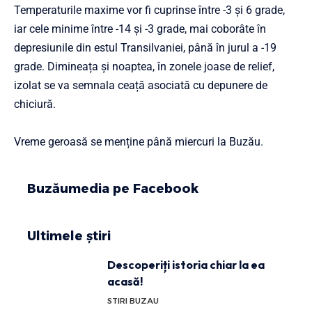
Temperaturile maxime vor fi cuprinse între -3 și 6 grade,
iar cele minime între -14 și -3 grade, mai coborâte în
depresiunile din estul Transilvaniei, până în jurul a -19
grade. Dimineața și noaptea, în zonele joase de relief,
izolat se va semnala ceață asociată cu depunere de
chiciură.
Vreme geroasă se menține până miercuri la Buzău.
Buzăumedia pe Facebook
Ultimele știri
Descoperiți istoria chiar la ea
acasă!
STIRI BUZAU