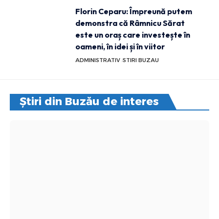
Florin Ceparu: Împreună putem
demonstra că Râmnicu Sărat
este un oraș care investește în
oameni, în idei și în viitor
ADMINISTRATIV
STIRI BUZAU
Știri din Buzău de interes