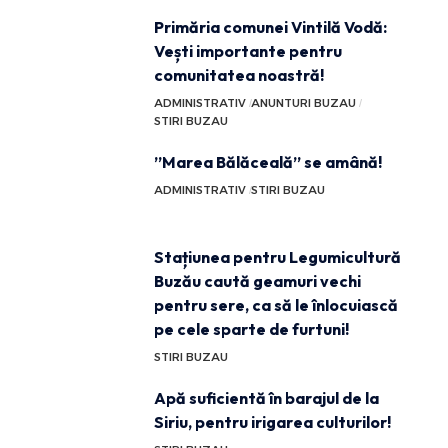
Primăria comunei Vintilă Vodă:
Vești importante pentru
comunitatea noastră!
ADMINISTRATIV
ANUNTURI BUZAU
STIRI BUZAU
”Marea Bălăceală” se amână!
ADMINISTRATIV
STIRI BUZAU
Stațiunea pentru Legumicultură
Buzău caută geamuri vechi
pentru sere, ca să le înlocuiască
pe cele sparte de furtuni!
STIRI BUZAU
Apă suficientă în barajul de la
Siriu, pentru irigarea culturilor!