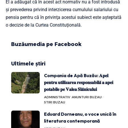
El a adăugat că în acest act normativ nu a fost introdusă
şi prevederea privind interzicerea cumulului salariului cu
pensia pentru că în privinţa acestui subiect este aşteptată
o decizie de la Curtea Constituţională.
Buzăumedia pe Facebook
Ultimele știri
Compania de Apă Buzău: 𝐀𝐩𝐞𝐥
𝐩𝐞𝐧𝐭𝐫𝐮 𝐮𝐭𝐢𝐥𝐢𝐳𝐚𝐫𝐞𝐚 𝐫𝐞𝐬𝐩𝐨𝐧𝐬𝐚𝐛𝐢𝐥𝐚̆ 𝐚 𝐚𝐩𝐞𝐢
𝐩𝐨𝐭𝐚𝐛𝐢𝐥𝐞 𝐩𝐞 𝐕𝐚𝐥𝐞𝐚 𝐒𝐥𝐚̆𝐧𝐢𝐜𝐮𝐥𝐮𝐢
ADMINISTRATIV
ANUNTURI BUZAU
STIRI BUZAU
Eduard Dorneanu, o voce unică în
literatura contemporană