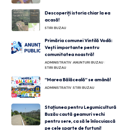
Descoperiți istoria chiar la ea
acasă!
STIRI BUZAU
Primăria comunei Vintilă Vodă:
Vești importante pentru
comunitatea noastră!
ADMINISTRATIV
ANUNTURI BUZAU
STIRI BUZAU
”Marea Bălăceală” se amână!
ADMINISTRATIV
STIRI BUZAU
Stațiunea pentru Legumicultură
Buzău caută geamuri vechi
pentru sere, ca să le înlocuiască
pe cele sparte de furtuni!