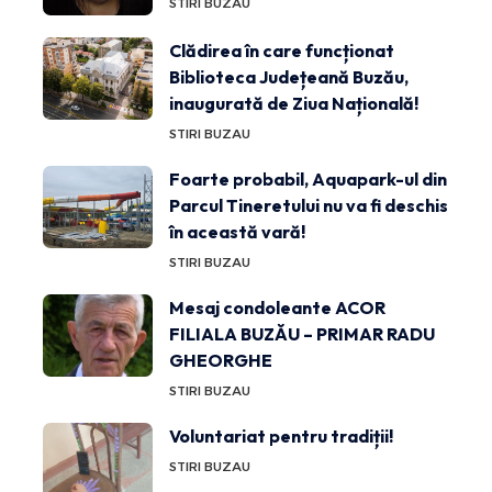
STIRI BUZAU
Clădirea în care funcționat
Biblioteca Județeană Buzău,
inaugurată de Ziua Națională!
STIRI BUZAU
Foarte probabil, Aquapark-ul din
Parcul Tineretului nu va fi deschis
în această vară!
STIRI BUZAU
Mesaj condoleante ACOR
FILIALA BUZĂU – PRIMAR RADU
GHEORGHE
STIRI BUZAU
Voluntariat pentru tradiții!
STIRI BUZAU