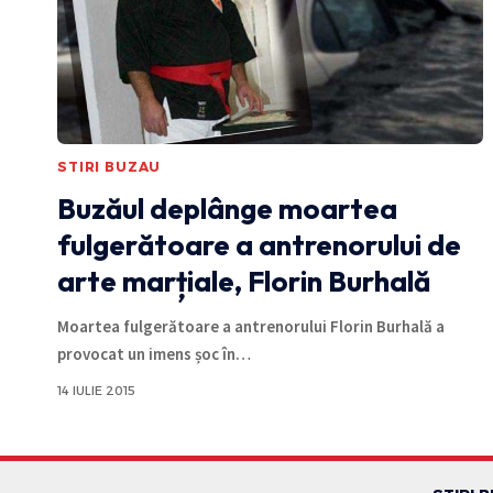
STIRI BUZAU
Buzăul deplânge moartea
fulgerătoare a antrenorului de
arte marțiale, Florin Burhală
Moartea fulgerătoare a antrenorului Florin Burhală a
provocat un imens șoc în
…
14 IULIE 2015