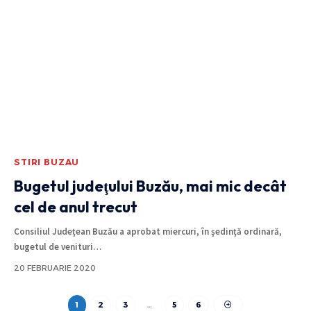
STIRI BUZAU
Bugetul judeţului Buzău, mai mic decât
cel de anul trecut
Consiliul Judeţean Buzău a aprobat miercuri, în şedinţă ordinară,
bugetul de venituri
…
20 FEBRUARIE 2020
1
2
3
…
5
6