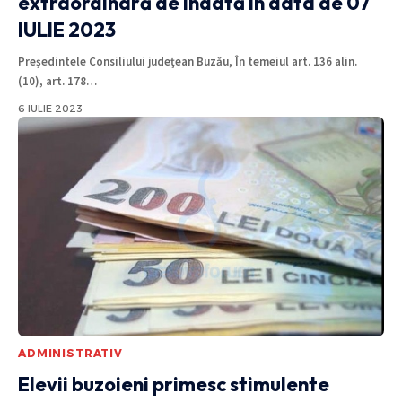
extraordinară de îndată în data de 07
IULIE 2023
Preşedintele Consiliului judeţean Buzău, În temeiul art. 136 alin.
(10), art. 178
…
6 IULIE 2023
ADMINISTRATIV
Elevii buzoieni primesc stimulente