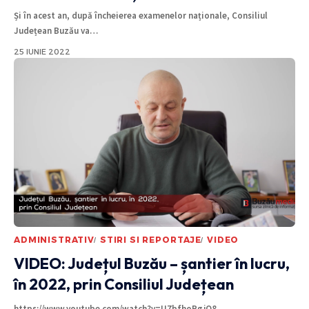
Și în acest an, după încheierea examenelor naționale, Consiliul
Județean Buzău va
…
25 IUNIE 2022
ADMINISTRATIV
STIRI SI REPORTAJE
VIDEO
VIDEO: Județul Buzău – șantier în lucru,
în 2022, prin Consiliul Județean
https://www.youtube.com/watch?v=U7bfhoPgjO8