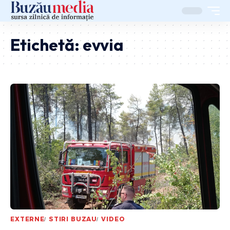
Etichetă:
evvia
EXTERNE
STIRI BUZAU
VIDEO