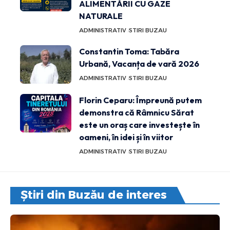
ALIMENTĂRII CU GAZE
NATURALE
ADMINISTRATIV
STIRI BUZAU
Constantin Toma: Tabăra
Urbană, Vacanța de vară 2026
ADMINISTRATIV
STIRI BUZAU
Florin Ceparu: Împreună putem
demonstra că Râmnicu Sărat
este un oraș care investește în
oameni, în idei și în viitor
ADMINISTRATIV
STIRI BUZAU
Știri din Buzău de interes