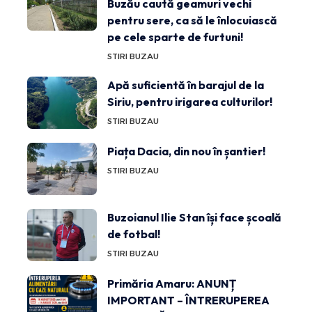
Buzău caută geamuri vechi
pentru sere, ca să le înlocuiască
pe cele sparte de furtuni!
STIRI BUZAU
Apă suficientă în barajul de la
Siriu, pentru irigarea culturilor!
STIRI BUZAU
Piața Dacia, din nou în șantier!
STIRI BUZAU
Buzoianul Ilie Stan își face școală
de fotbal!
STIRI BUZAU
Primăria Amaru: ANUNȚ
IMPORTANT – ÎNTRERUPEREA