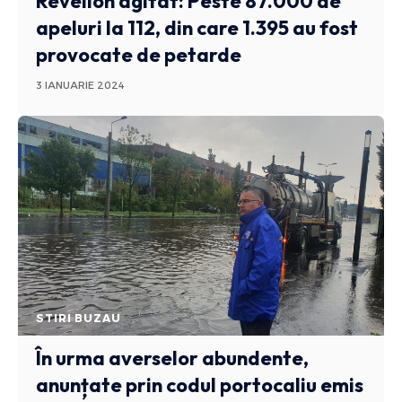
Revelion agitat: Peste 87.000 de
apeluri la 112, din care 1.395 au fost
provocate de petarde
3 IANUARIE 2024
STIRI BUZAU
În urma averselor abundente,
anunțate prin codul portocaliu emis