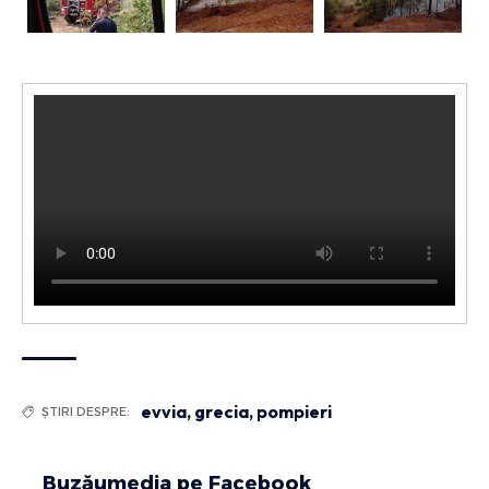
evvia
,
grecia
,
pompieri
ȘTIRI DESPRE:
Buzăumedia pe Facebook