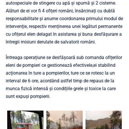
autospeciale de stingere cu apă și spumă și 2 cisterne.
Alături de ei vor fi 4 ofițeri români, însărcinați cu dublă
responsabilitate și anume coordonarea primului modul de
intervenție, respectiv menținerea unei legături permanente
cu ofițerul elen delagat în asistarea și buna desfășurare a
întregii misiuni derulate de salvatorii români.
Întreaga operațiune se desfășoară sub comanda ofițerilor
eleni de pompieri ce gestionează efectivele,ei stabilind
acționarea în ture a pompierilor, ture ce se rotesc la un
interval de 6 ore, acordând astfel timp de repaus de la
munca fizică intensă și condițiile grele și toxice la care
sunt expuși pompierii.