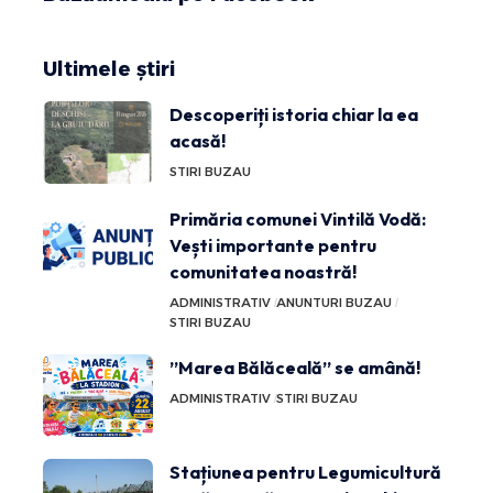
Ultimele știri
Descoperiți istoria chiar la ea
acasă!
STIRI BUZAU
Primăria comunei Vintilă Vodă:
Vești importante pentru
comunitatea noastră!
ADMINISTRATIV
ANUNTURI BUZAU
STIRI BUZAU
”Marea Bălăceală” se amână!
ADMINISTRATIV
STIRI BUZAU
Stațiunea pentru Legumicultură