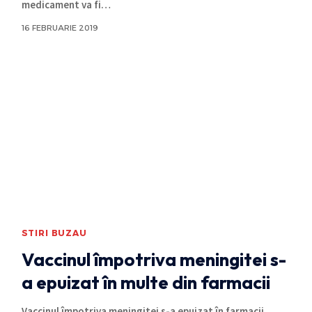
medicament va fi
…
16 FEBRUARIE 2019
STIRI BUZAU
Vaccinul împotriva meningitei s-
a epuizat în multe din farmacii
Vaccinul împotriva meningitei s-a epuizat în farmacii,