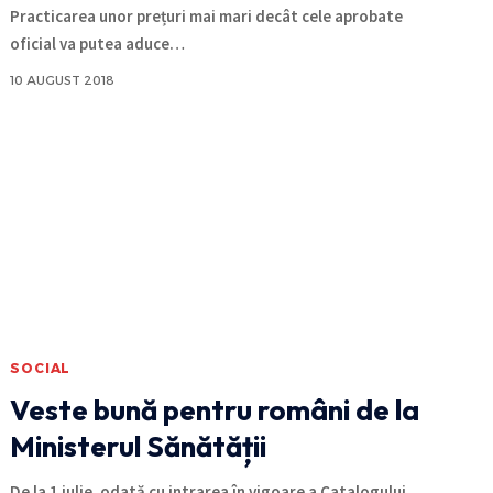
Practicarea unor prețuri mai mari decât cele aprobate
oficial va putea aduce
…
10 AUGUST 2018
SOCIAL
Veste bună pentru români de la
Ministerul Sănătății
De la 1 iulie, odată cu intrarea în vigoare a Catalogului