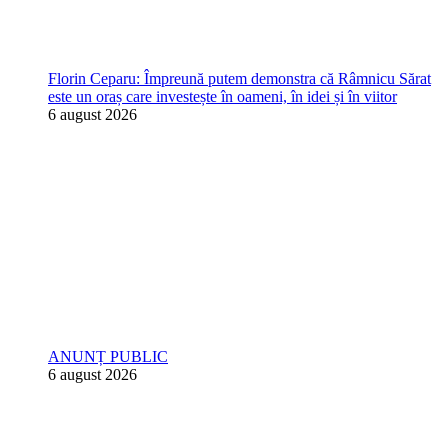
Florin Ceparu: Împreună putem demonstra că Râmnicu Sărat
este un oraș care investește în oameni, în idei și în viitor
6 august 2026
ANUNȚ PUBLIC
6 august 2026