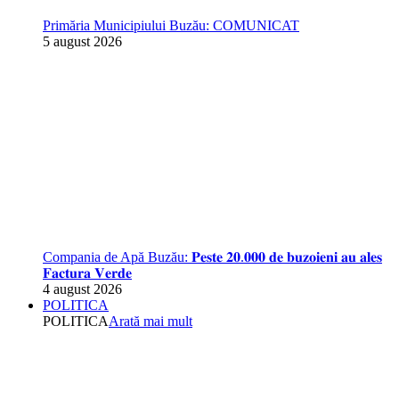
Primăria Municipiului Buzău: COMUNICAT
5 august 2026
Compania de Apă Buzău: 𝐏𝐞𝐬𝐭𝐞 𝟐𝟎.𝟎𝟎𝟎 𝐝𝐞 𝐛𝐮𝐳𝐨𝐢𝐞𝐧𝐢 𝐚𝐮 𝐚𝐥𝐞𝐬
𝐅𝐚𝐜𝐭𝐮𝐫𝐚 𝐕𝐞𝐫𝐝𝐞
4 august 2026
POLITICA
POLITICA
Arată mai mult