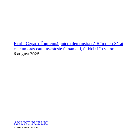
Florin Ceparu: Împreună putem demonstra că Râmnicu Sărat
este un oraș care investește în oameni, în idei și în viitor
6 august 2026
ANUNȚ PUBLIC