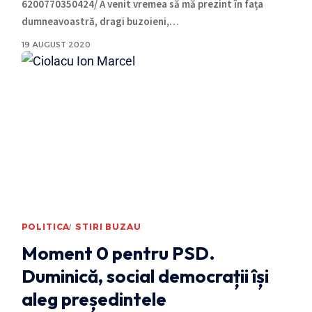
6200770350424/ A venit vremea să mă prezint în fața
dumneavoastră, dragi buzoieni,
…
19 AUGUST 2020
POLITICA
STIRI BUZAU
Moment 0 pentru PSD.
Duminică, social democrații își
aleg președintele