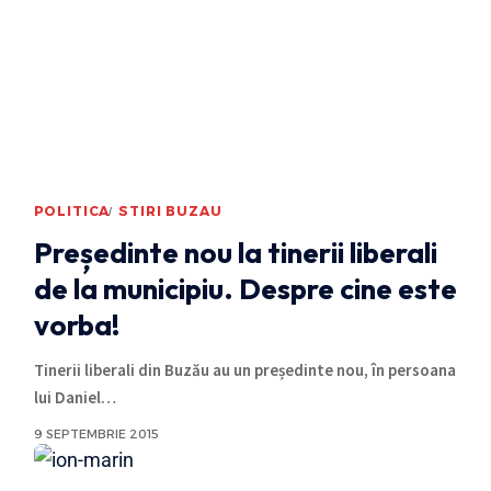
POLITICA
STIRI BUZAU
Președinte nou la tinerii liberali
de la municipiu. Despre cine este
vorba!
Tinerii liberali din Buzău au un președinte nou, în persoana
lui Daniel
…
9 SEPTEMBRIE 2015