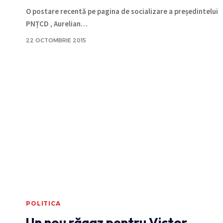
O postare recentă pe pagina de socializare a președintelui
PNȚCD , Aurelian
…
22 OCTOMBRIE 2015
POLITICA
Un nou răgaz pentru Victor