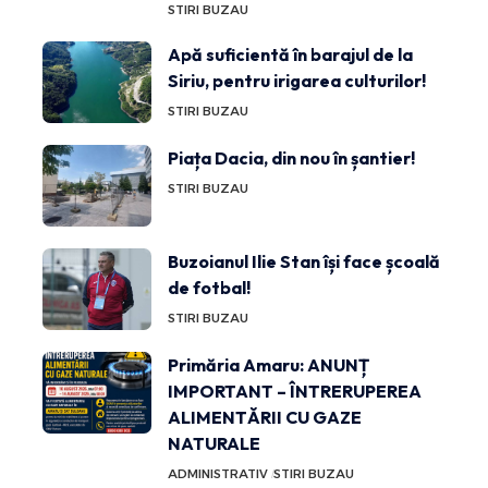
STIRI BUZAU
Apă suficientă în barajul de la
Siriu, pentru irigarea culturilor!
STIRI BUZAU
Piața Dacia, din nou în șantier!
STIRI BUZAU
Buzoianul Ilie Stan își face școală
de fotbal!
STIRI BUZAU
Primăria Amaru: ANUNȚ
IMPORTANT – ÎNTRERUPEREA
ALIMENTĂRII CU GAZE
NATURALE
ADMINISTRATIV
STIRI BUZAU