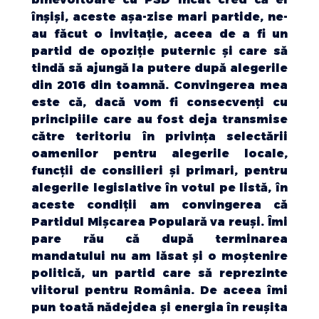
înșiși, aceste așa-zise mari partide, ne-
au făcut o invitație, aceea de a fi un
partid de opoziție puternic și care să
tindă să ajungă la putere după alegerile
din 2016 din toamnă. Convingerea mea
este că, dacă vom fi consecvenți cu
principiile care au fost deja transmise
către teritoriu în privința selectării
oamenilor pentru alegerile locale,
funcții de consilieri și primari, pentru
alegerile legislative în votul pe listă, în
aceste condiții am convingerea că
Partidul Mișcarea Populară va reuși. Îmi
pare rău că după terminarea
mandatului nu am lăsat și o moștenire
politică, un partid care să reprezinte
viitorul pentru România. De aceea îmi
pun toată nădejdea și energia în reușita