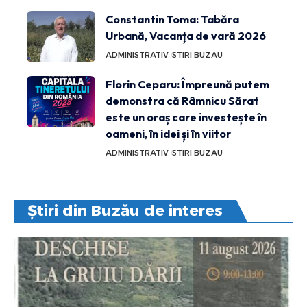
Constantin Toma: Tabăra
Urbană, Vacanța de vară 2026
ADMINISTRATIV
STIRI BUZAU
Florin Ceparu: Împreună putem
demonstra că Râmnicu Sărat
este un oraș care investește în
oameni, în idei și în viitor
ADMINISTRATIV
STIRI BUZAU
Știri din Buzău de interes