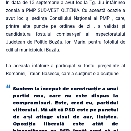
În data de 13 septembrie a avut loc la Tg. Jiu întâlnirea
zonală a PMP SUD-VEST OLTENIA. Cu această ocazie a
avut loc și ședința Consiliului Național al PMP , care,
printre alte puncte pe ordinea de zi , a validat și
candidatura fostului comisar-șef al Inspectoratului
Județean de Poliție Buzău, Ion Marin, pentru fotoliul de
edil al municipiului Buzău.
La această întâlnire a participat și fostul președinte al
României, Traian Băsescu, care a susținut o alocuțiune.
Suntem la început de construcție a unui
partid nou, care nu este dispus la
compromisuri. Este, cred eu, partidul
viitorului. Mă uit că PSD este pe punctul
de a-și atinge visul de aur, liniștea.
Opoziția liberală este atât de
binevoitoare cu PSD încât cred că ei