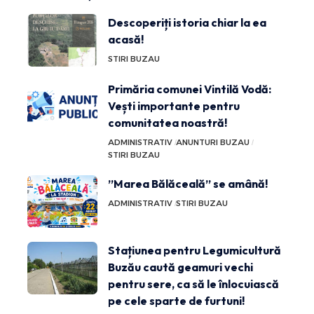
Descoperiți istoria chiar la ea
acasă!
STIRI BUZAU
Primăria comunei Vintilă Vodă:
Vești importante pentru
comunitatea noastră!
ADMINISTRATIV
ANUNTURI BUZAU
STIRI BUZAU
”Marea Bălăceală” se amână!
ADMINISTRATIV
STIRI BUZAU
Stațiunea pentru Legumicultură
Buzău caută geamuri vechi
pentru sere, ca să le înlocuiască
pe cele sparte de furtuni!