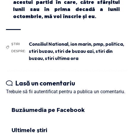
acestui partid în care, către sfârșitul
lunii sau în prima decadă a lunii
octombrie, mă voi înscrie și eu.
Consiliul National
,
ion marin
,
pmp
,
politica
,
ȘTIRI
stiri buzau
,
stiri de buzau azi
,
stiri din
DESPRE:
buzau
,
stiri ultima ora
Lasă un comentariu
Trebuie să fii
autentificat
pentru a publica un comentariu.
Buzăumedia pe Facebook
Ultimele știri