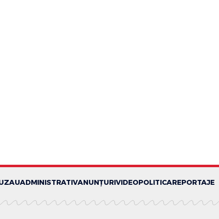
BUZAU
ADMINISTRATIV
ANUNȚURI
VIDEO
POLITICA
REPORTAJE