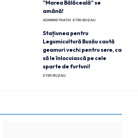
”Marea Bălăceală” se
amână!
ADMINISTRATIV
STIRI BUZAU
Stațiunea pentru
Legumicultură Buzău caută
geamuri vechi pentru sere, ca
să le înlocuiască pe cele
sparte de furtuni!
STIRI BUZAU