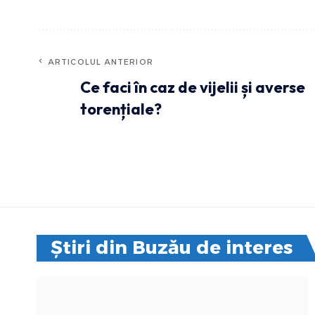
ARTICOLUL ANTERIOR
Ce faci în caz de vijelii și averse
torențiale?
Știri din Buzău de interes