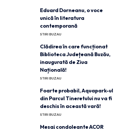
Eduard Dorneanu, o voce
unică în literatura
contemporană
STIRI BUZAU
Clădirea în care funcționat
Biblioteca Județeană Buzău,
inaugurată de Ziua
Națională!
STIRI BUZAU
Foarte probabil, Aquapark-ul
din Parcul Tineretului nu va fi
deschis în această vară!
STIRI BUZAU
Mesaj condoleante ACOR