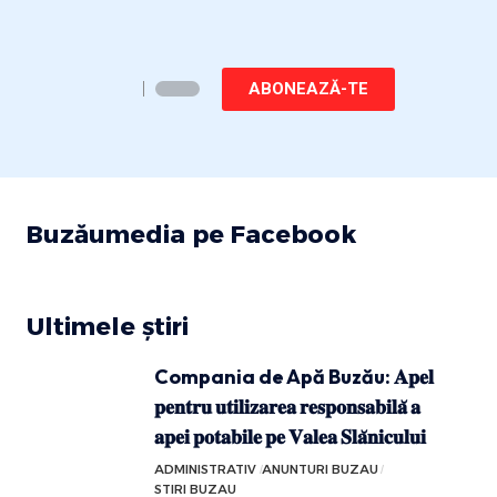
ABONEAZĂ-TE
Buzăumedia pe Facebook
Ultimele știri
Compania de Apă Buzău: 𝐀𝐩𝐞𝐥
𝐩𝐞𝐧𝐭𝐫𝐮 𝐮𝐭𝐢𝐥𝐢𝐳𝐚𝐫𝐞𝐚 𝐫𝐞𝐬𝐩𝐨𝐧𝐬𝐚𝐛𝐢𝐥𝐚̆ 𝐚
𝐚𝐩𝐞𝐢 𝐩𝐨𝐭𝐚𝐛𝐢𝐥𝐞 𝐩𝐞 𝐕𝐚𝐥𝐞𝐚 𝐒𝐥𝐚̆𝐧𝐢𝐜𝐮𝐥𝐮𝐢
ADMINISTRATIV
ANUNTURI BUZAU
STIRI BUZAU