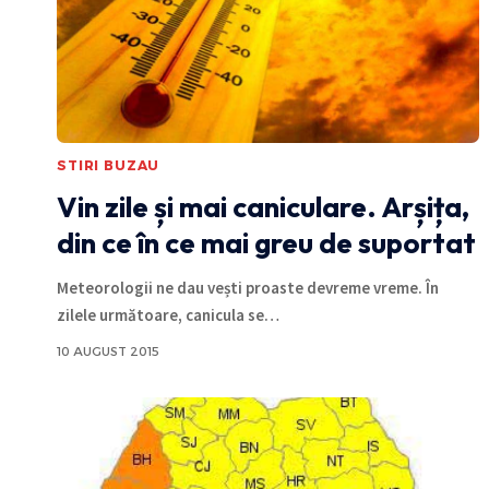
STIRI BUZAU
Vin zile și mai caniculare. Arșița,
din ce în ce mai greu de suportat
Meteorologii ne dau vești proaste devreme vreme. În
zilele următoare, canicula se
…
10 AUGUST 2015