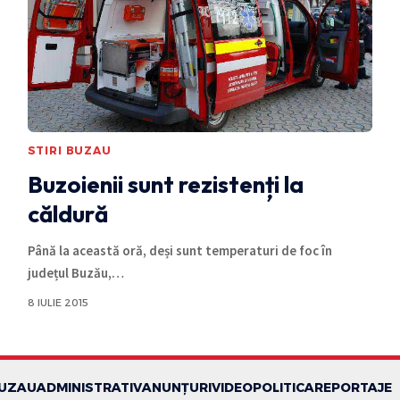
STIRI BUZAU
Buzoienii sunt rezistenți la
căldură
Până la această oră, deși sunt temperaturi de foc în
județul Buzău,
…
8 IULIE 2015
BUZAU
ADMINISTRATIV
ANUNȚURI
VIDEO
POLITICA
REPORTAJE