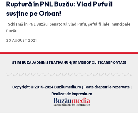
Ruptură în PNL Buzău: Vlad Pufu îl
susține pe Orban!
Schizmă în PNL Buzău! Senatorul Vlad Pufu, șeful filialei muncipale
Buzău
…
20 AUGUST 2021
STIRI BUZAU
ADMINISTRATIV
ANUNȚURI
VIDEO
POLITICA
REPORTAJE
Copyright © 2015-2024 Buzăumedia.ro | Toate drepturile rezervate |
Realizat de
impresia.ro