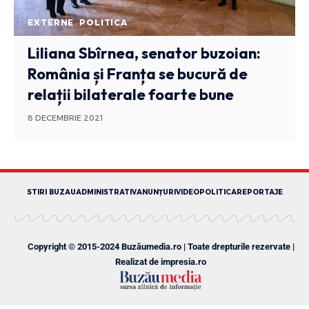
EXTERNE
POLITICA
Liliana Sbîrnea, senator buzoian:
România și Franța se bucură de
relații bilaterale foarte bune
8 DECEMBRIE 2021
STIRI BUZAU
ADMINISTRATIV
ANUNȚURI
VIDEO
POLITICA
REPORTAJE
Copyright © 2015-2024 Buzăumedia.ro | Toate drepturile rezervate |
Realizat de
impresia.ro