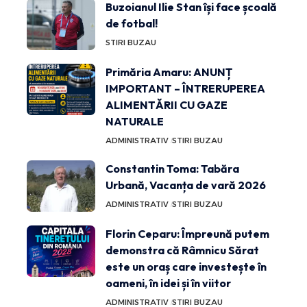
Buzoianul Ilie Stan își face școală
de fotbal!
STIRI BUZAU
Primăria Amaru: ANUNȚ
IMPORTANT – ÎNTRERUPEREA
ALIMENTĂRII CU GAZE
NATURALE
ADMINISTRATIV
STIRI BUZAU
Constantin Toma: Tabăra
Urbană, Vacanța de vară 2026
ADMINISTRATIV
STIRI BUZAU
Florin Ceparu: Împreună putem
demonstra că Râmnicu Sărat
este un oraș care investește în
oameni, în idei și în viitor
ADMINISTRATIV
STIRI BUZAU