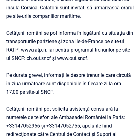
insula Corsica. Călătorii sunt invitaţi să urmărească orarul
pe site-urile companiilor maritime.
Cetăţenii români se pot informa în legătură cu situaţia din
transporturile pariziene şi zona Ile-de-France pe site-ul
RATP: www.ratp.fr, iar pentru programul trenurilor pe site-
ul SNCF: ch.oui.sncf şi www.oui.sncf.
Pe durata grevei, informaţiile despre trenurile care circulă
în ziua următoare sunt disponibile în fiecare zi la ora
17,00 pe site-ul SNCF.
Cetăţenii români pot solicita asistenţă consulară la
numerele de telefon ale Ambasadei României la Paris:
+33147052966 şi +33147052755, apelurile fiind
redirecţionate către Centrul de Contact şi Suport al