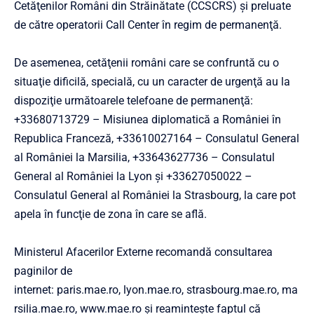
Cetăţenilor Români din Străinătate (CCSCRS) şi preluate
de către operatorii Call Center în regim de permanenţă.
De asemenea, cetăţenii români care se confruntă cu o
situaţie dificilă, specială, cu un caracter de urgenţă au la
dispoziţie următoarele telefoane de permanenţă:
+33680713729 – Misiunea diplomatică a României în
Republica Franceză, +33610027164 – Consulatul General
al României la Marsilia, +33643627736 – Consulatul
General al României la Lyon şi +33627050022 –
Consulatul General al României la Strasbourg, la care pot
apela în funcţie de zona în care se află.
Ministerul Afacerilor Externe recomandă consultarea
paginilor de
internet:
paris.mae.ro
,
lyon.mae.ro
,
strasbourg.mae.ro
,
ma
rsilia.mae.ro
,
www.mae.ro
şi reaminteşte faptul că