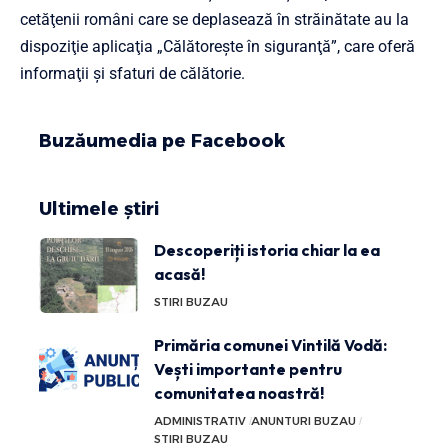
cetăţenii români care se deplasează în străinătate au la
dispoziţie aplicaţia „Călătoreşte în siguranţă”, care oferă
informaţii şi sfaturi de călătorie.
Buzăumedia pe Facebook
Ultimele știri
Descoperiți istoria chiar la ea
acasă!
STIRI BUZAU
Primăria comunei Vintilă Vodă:
Vești importante pentru
comunitatea noastră!
ADMINISTRATIV
ANUNTURI BUZAU
STIRI BUZAU