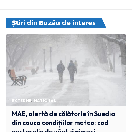
Știri din Buzău de interes
EXTERNE
NATIONAL
MAE, alertă de călătorie în Suedia
din cauza condițiilor meteo: cod
portocaliu de vânt și ninsori