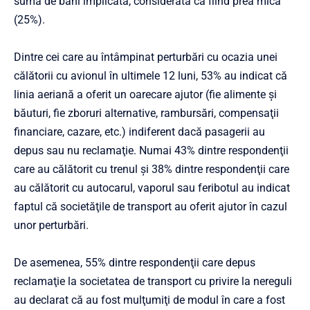
suma de bani implicată, considerată ca fiind prea mică
(25%).
Dintre cei care au întâmpinat perturbări cu ocazia unei
călătorii cu avionul în ultimele 12 luni, 53% au indicat că
linia aeriană a oferit un oarecare ajutor (fie alimente şi
băuturi, fie zboruri alternative, rambursări, compensaţii
financiare, cazare, etc.) indiferent dacă pasagerii au
depus sau nu reclamaţie. Numai 43% dintre respondenţii
care au călătorit cu trenul şi 38% dintre respondenţii care
au călătorit cu autocarul, vaporul sau feribotul au indicat
faptul că societăţile de transport au oferit ajutor în cazul
unor perturbări.
De asemenea, 55% dintre respondenţii care depus
reclamaţie la societatea de transport cu privire la nereguli
au declarat că au fost mulţumiţi de modul în care a fost