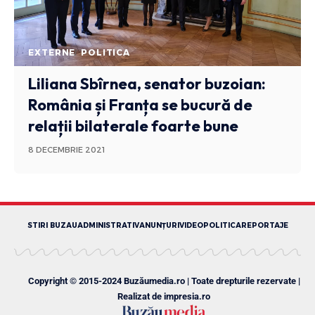
EXTERNE
POLITICA
Liliana Sbîrnea, senator buzoian:
România și Franța se bucură de
relații bilaterale foarte bune
8 DECEMBRIE 2021
STIRI BUZAU
ADMINISTRATIV
ANUNȚURI
VIDEO
POLITICA
REPORTAJE
Copyright © 2015-2024 Buzăumedia.ro | Toate drepturile rezervate |
Realizat de
impresia.ro