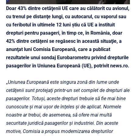
Doar 43% dintre cetăţenii UE care au călătorit cu avionul,
cu trenul pe distanţe lungi, cu autocarul, cu vaporul sau
cu feribotul în ultimele 12 luni ştiu că UE a instituit
drepturi pentru pasageri, în timp ce, în România, doar
42% dintre cetăţeni se regăsesc în această situaţie, a
anunţat luni Comisia Europeană, care a publicat
rezultatele unui sondaj Eurobarometru privind drepturile
pasagerilor în Uniunea Europeană (UE), potrivit news.ro.
„
Uniunea Europeană este singura zonă din lume unde
cetăţenii sunt protejaţi printr-un set complet de drepturi ale
pasagerilor. Totuşi, aceste drepturi trebuie să fie mai bine
cunoscute şi mai uşor de înţeles şi de aplicat. Normele
noastre ar trebui, de asemenea, să ofere mai multă
securitate juridică pasagerilor şi industriei. Din aceste
motive, Comisia a propus modernizarea drepturilor