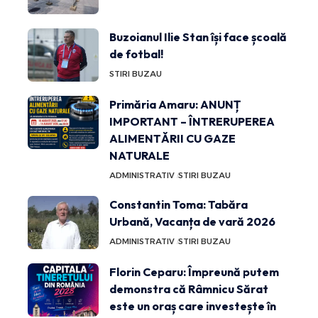
Buzoianul Ilie Stan își face școală
de fotbal!
STIRI BUZAU
Primăria Amaru: ANUNȚ
IMPORTANT – ÎNTRERUPEREA
ALIMENTĂRII CU GAZE
NATURALE
ADMINISTRATIV
STIRI BUZAU
Constantin Toma: Tabăra
Urbană, Vacanța de vară 2026
ADMINISTRATIV
STIRI BUZAU
Florin Ceparu: Împreună putem
demonstra că Râmnicu Sărat
este un oraș care investește în