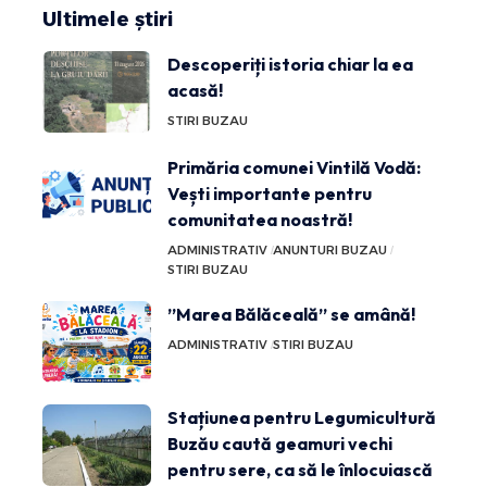
Ultimele știri
Descoperiți istoria chiar la ea
acasă!
STIRI BUZAU
Primăria comunei Vintilă Vodă:
Vești importante pentru
comunitatea noastră!
ADMINISTRATIV
ANUNTURI BUZAU
STIRI BUZAU
”Marea Bălăceală” se amână!
ADMINISTRATIV
STIRI BUZAU
Stațiunea pentru Legumicultură
Buzău caută geamuri vechi
pentru sere, ca să le înlocuiască