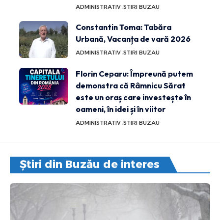
ADMINISTRATIV
STIRI BUZAU
Constantin Toma: Tabăra
Urbană, Vacanța de vară 2026
ADMINISTRATIV
STIRI BUZAU
Florin Ceparu: Împreună putem
demonstra că Râmnicu Sărat
este un oraș care investește în
oameni, în idei și în viitor
ADMINISTRATIV
STIRI BUZAU
Știri din Buzău de interes