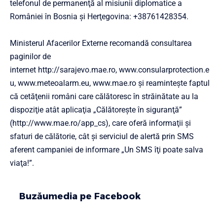
telefonul de permanenţă al misiunii diplomatice a
României în Bosnia şi Herţegovina: +38761428354.
Ministerul Afacerilor Externe recomandă consultarea
paginilor de
internet
http://sarajevo.mae.ro
,
www.consularprotection.e
u
,
www.meteoalarm.eu
,
www.mae.ro
şi reaminteşte faptul
că cetăţenii români care călătoresc în străinătate au la
dispoziţie atât aplicaţia „Călătoreşte în siguranţă”
(http://www.mae.ro/app_cs), care oferă informaţii şi
sfaturi de călătorie, cât şi serviciul de alertă prin SMS
aferent campaniei de informare „Un SMS îţi poate salva
viaţa!”.
Buzăumedia pe Facebook