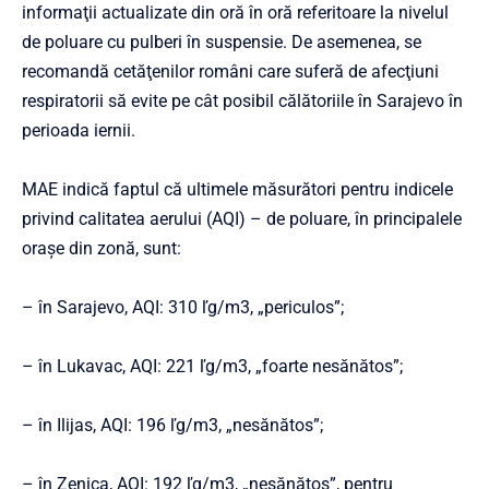
informaţii actualizate din oră în oră referitoare la nivelul
de poluare cu pulberi în suspensie. De asemenea, se
recomandă cetăţenilor români care suferă de afecţiuni
respiratorii să evite pe cât posibil călătoriile în Sarajevo în
perioada iernii.
MAE indică faptul că ultimele măsurători pentru indicele
privind calitatea aerului (AQI) – de poluare, în principalele
oraşe din zonă, sunt:
– în Sarajevo, AQI: 310 ľg/m3, „periculos”;
– în Lukavac, AQI: 221 ľg/m3, „foarte nesănătos”;
– în Ilijas, AQI: 196 ľg/m3, „nesănătos”;
– în Zenica, AQI: 192 ľg/m3, „nesănătos”, pentru