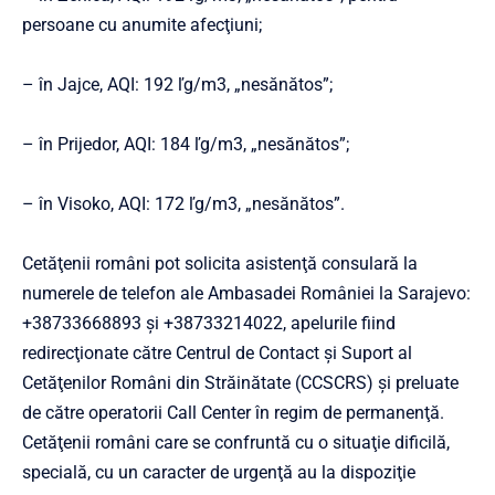
persoane cu anumite afecţiuni;
– în Jajce, AQI: 192 ľg/m3, „nesănătos”;
– în Prijedor, AQI: 184 ľg/m3, „nesănătos”;
– în Visoko, AQI: 172 ľg/m3, „nesănătos”.
Cetăţenii români pot solicita asistenţă consulară la
numerele de telefon ale Ambasadei României la Sarajevo:
+38733668893 şi +38733214022, apelurile fiind
redirecţionate către Centrul de Contact şi Suport al
Cetăţenilor Români din Străinătate (CCSCRS) şi preluate
de către operatorii Call Center în regim de permanenţă.
Cetăţenii români care se confruntă cu o situaţie dificilă,
specială, cu un caracter de urgenţă au la dispoziţie