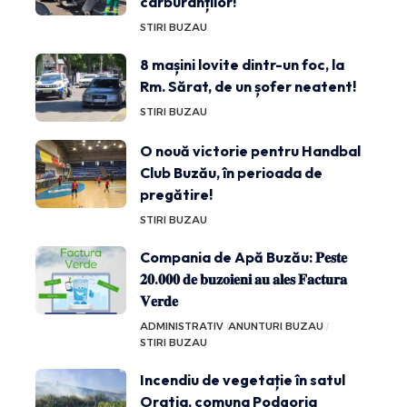
carburanților!
STIRI BUZAU
8 mașini lovite dintr-un foc, la
Rm. Sărat, de un șofer neatent!
STIRI BUZAU
O nouă victorie pentru Handbal
Club Buzău, în perioada de
pregătire!
STIRI BUZAU
Compania de Apă Buzău: 𝐏𝐞𝐬𝐭𝐞
𝟐𝟎.𝟎𝟎𝟎 𝐝𝐞 𝐛𝐮𝐳𝐨𝐢𝐞𝐧𝐢 𝐚𝐮 𝐚𝐥𝐞𝐬 𝐅𝐚𝐜𝐭𝐮𝐫𝐚
𝐕𝐞𝐫𝐝𝐞
ADMINISTRATIV
ANUNTURI BUZAU
STIRI BUZAU
Incendiu de vegetație în satul
Oratia, comuna Podgoria