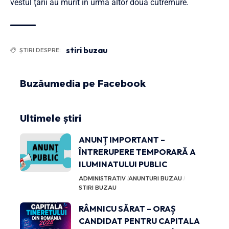
vestul ţării au murit în urma altor două cutremure.
stiri buzau
ȘTIRI DESPRE:
Buzăumedia pe Facebook
Ultimele știri
ANUNȚ IMPORTANT –
ÎNTRERUPERE TEMPORARĂ A
ILUMINATULUI PUBLIC
ADMINISTRATIV
ANUNTURI BUZAU
STIRI BUZAU
RÂMNICU SĂRAT – ORAȘ
CANDIDAT PENTRU CAPITALA