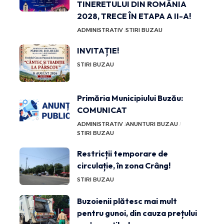
TINERETULUI DIN ROMÂNIA
2028, TRECE ÎN ETAPA A II-A!
ADMINISTRATIV
STIRI BUZAU
INVITAȚIE!
STIRI BUZAU
Primăria Municipiului Buzău:
COMUNICAT
ADMINISTRATIV
ANUNTURI BUZAU
STIRI BUZAU
Restricții temporare de
circulație, în zona Crâng!
STIRI BUZAU
Buzoienii plătesc mai mult
pentru gunoi, din cauza prețului