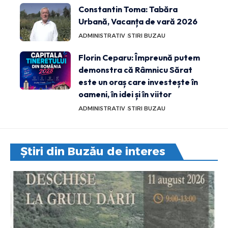
Constantin Toma: Tabăra
Urbană, Vacanța de vară 2026
ADMINISTRATIV
STIRI BUZAU
Florin Ceparu: Împreună putem
demonstra că Râmnicu Sărat
este un oraș care investește în
oameni, în idei și în viitor
ADMINISTRATIV
STIRI BUZAU
Știri din Buzău de interes