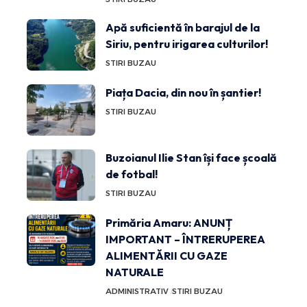
Apă suficientă în barajul de la
Siriu, pentru irigarea culturilor!
STIRI BUZAU
Piața Dacia, din nou în șantier!
STIRI BUZAU
Buzoianul Ilie Stan își face școală
de fotbal!
STIRI BUZAU
Primăria Amaru: ANUNȚ
IMPORTANT – ÎNTRERUPEREA
ALIMENTĂRII CU GAZE
NATURALE
ADMINISTRATIV
STIRI BUZAU