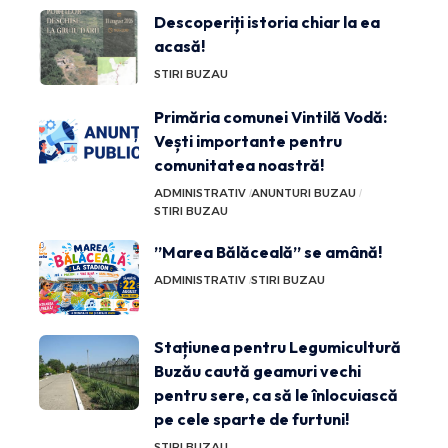
Descoperiți istoria chiar la ea
acasă!
STIRI BUZAU
Primăria comunei Vintilă Vodă:
Vești importante pentru
comunitatea noastră!
ADMINISTRATIV
ANUNTURI BUZAU
STIRI BUZAU
”Marea Bălăceală” se amână!
ADMINISTRATIV
STIRI BUZAU
Stațiunea pentru Legumicultură
Buzău caută geamuri vechi
pentru sere, ca să le înlocuiască
pe cele sparte de furtuni!
STIRI BUZAU