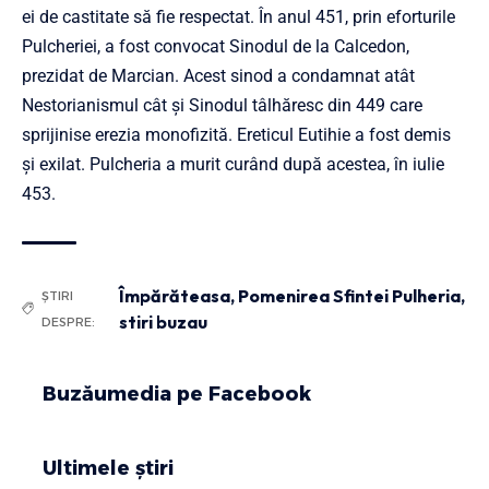
ei de castitate să fie respectat. În anul 451, prin eforturile
Pulcheriei, a fost convocat Sinodul de la Calcedon,
prezidat de Marcian. Acest sinod a condamnat atât
Nestorianismul cât și Sinodul tâlhăresc din 449 care
sprijinise erezia monofizită. Ereticul Eutihie a fost demis
și exilat. Pulcheria a murit curând după acestea, în iulie
453.
Împărăteasa
,
Pomenirea Sfintei Pulheria
,
ȘTIRI
stiri buzau
DESPRE:
Buzăumedia pe Facebook
Ultimele știri