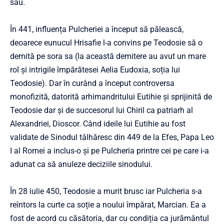
său.
În 441, influența Pulcheriei a început să pălească,
deoarece eunucul Hrisafie l-a convins pe Teodosie să o
demită pe sora sa (la această demitere au avut un mare
rol și intrigile împărătesei Aelia Eudoxia, soția lui
Teodosie). Dar în curând a început controversa
monofizită, datorită arhimandritului Eutihie și sprijinită de
Teodosie dar și de succesorul lui Chiril ca patriarh al
Alexandriei, Dioscor. Când ideile lui Eutihie au fost
validate de Sinodul tâlhăresc din 449 de la Efes, Papa Leo
I al Romei a inclus-o și pe Pulcheria printre cei pe care i-a
adunat ca să anuleze deciziile sinodului.
În 28 iulie 450, Teodosie a murit brusc iar Pulcheria s-a
reîntors la curte ca soție a noului împărat, Marcian. Ea a
fost de acord cu căsătoria, dar cu condiția ca jurământul