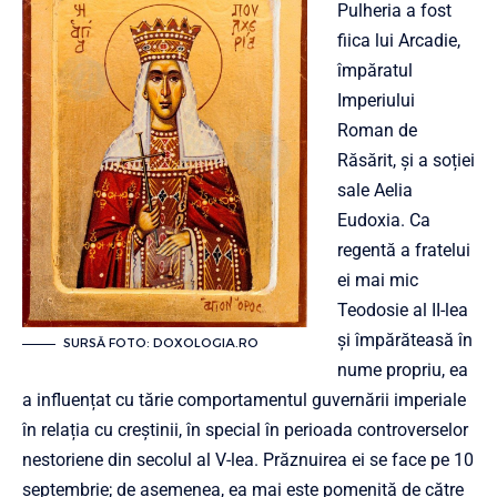
Pulheria a fost
fiica lui Arcadie,
împăratul
Imperiului
Roman de
Răsărit, și a soției
sale Aelia
Eudoxia. Ca
regentă a fratelui
ei mai mic
Teodosie al II-lea
și împărăteasă în
SURSĂ FOTO: DOXOLOGIA.RO
nume propriu, ea
a influențat cu tărie comportamentul guvernării imperiale
în relația cu creștinii, în special în perioada controverselor
nestoriene din secolul al V-lea. Prăznuirea ei se face pe 10
septembrie; de asemenea, ea mai este pomenită de către