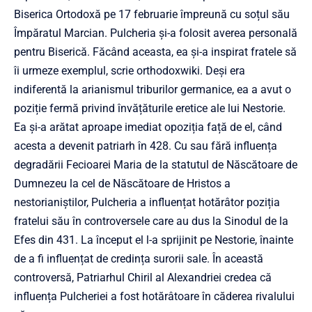
Biserica Ortodoxă pe 17 februarie împreună cu soțul său
Împăratul Marcian. Pulcheria și-a folosit averea personală
pentru Biserică. Făcând aceasta, ea și-a inspirat fratele să
îi urmeze exemplul, scrie orthodoxwiki. Deși era
indiferentă la arianismul triburilor germanice, ea a avut o
poziție fermă privind învățăturile eretice ale lui Nestorie.
Ea și-a arătat aproape imediat opoziția față de el, când
acesta a devenit patriarh în 428. Cu sau fără influența
degradării Fecioarei Maria de la statutul de Născătoare de
Dumnezeu la cel de Născătoare de Hristos a
nestorianiștilor, Pulcheria a influențat hotărâtor poziția
fratelui său în controversele care au dus la Sinodul de la
Efes din 431. La început el l-a sprijinit pe Nestorie, înainte
de a fi influențat de credința surorii sale. În această
controversă, Patriarhul Chiril al Alexandriei credea că
influența Pulcheriei a fost hotărâtoare în căderea rivalului