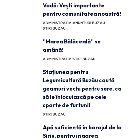
Vodă: Vești importante
pentru comunitatea noastră!
ADMINISTRATIV
ANUNTURI BUZAU
STIRI BUZAU
”Marea Bălăceală” se
amână!
ADMINISTRATIV
STIRI BUZAU
Stațiunea pentru
Legumicultură Buzău caută
geamuri vechi pentru sere, ca
să le înlocuiască pe cele
sparte de furtuni!
STIRI BUZAU
Apă suficientă în barajul de la
Siriu, pentru irigarea