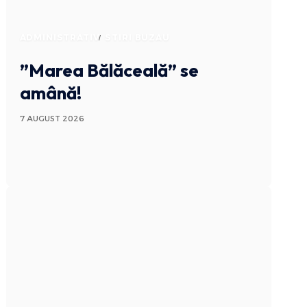
ADMINISTRATIV
STIRI BUZAU
”Marea Bălăceală” se
amână!
7 AUGUST 2026