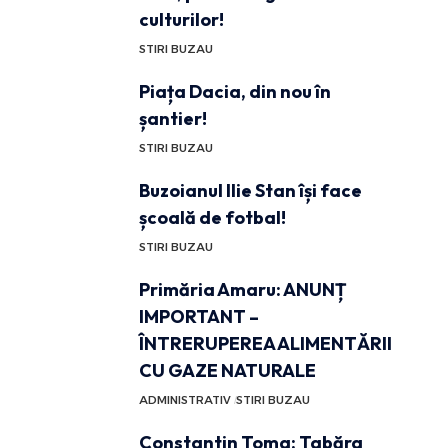
culturilor!
STIRI BUZAU
Piața Dacia, din nou în
șantier!
STIRI BUZAU
Buzoianul Ilie Stan își face
școală de fotbal!
STIRI BUZAU
Primăria Amaru: ANUNȚ
IMPORTANT –
ÎNTRERUPEREA ALIMENTĂRII
CU GAZE NATURALE
ADMINISTRATIV
STIRI BUZAU
Constantin Toma: Tabăra