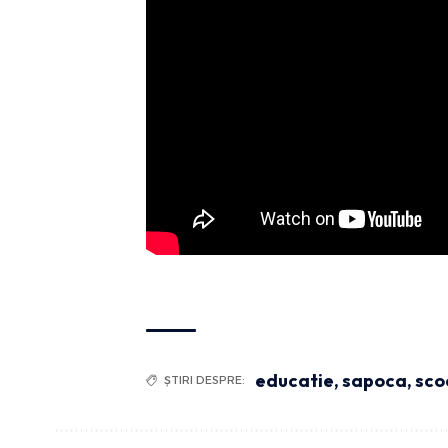
educatie
,
sapoca
,
sco
ȘTIRI DESPRE: