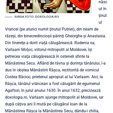
născ
ut în
ţinut
SURSA FOTO: DOXOLOGIA.RO
ul
Vrancei (pe atunci numit ţinutul Putnei), din neam de
răzeşi, din binecredincioşii părinţi Gheorghe şi Anastasia.
Din tinereţe a dorit viaţă călugărească. Rudenia sa,
Varlaam Moţoc, viitorul mitropolit al Moldovei, îşi
petrecea viaţa călugărească în osteneli sfinte la
Mănăstirea Secu. Aflând de râvna şi dorinţa tânărului, l-a
dus în obştea Mănăstirii Râşca, rectitorită de vornicul
Costea Băcioc, prietenul apropiat al lui Varlaam. Aici, la
Râşca, tânărul vrâncean a fost călugărit de egumenul
Agafton, în jurul anului 1630. În anul 1632, precizează
doxologia.ro, Varlaam ajunge mitropolit al Moldovei, iar
după câţiva ani îl mută pe călugărul Ioan de la
Mănăstirea Râşca la Mănăstirea Secu, dându-i chilia,