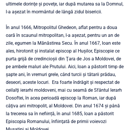
ultimele dorinţe şi poveţe, iar după mutarea sa la Domnul,
l-a aşezat în mormântul de lângă zidul bisericii.
În anul 1666, Mitropolitul Ghedeon, aflat pentru a doua
oară în scaunul mitropolitan, l-a aşezat, pentru un an de
zile, egumen la Mănăstirea Secu. În anul 1667, Ioan este
ales, hirotonit şi instalat episcop al Huşilor, Episcopie ce
purta grijă de credincioşii din Ţara de Jos a Moldovei, de
pe ambele maluri ale Prutului. Aici, Ioan a păstorit timp de
şapte ani, în vremuri grele, când turcii şi tătarii prădau,
deseori, aceste locuri. Era foarte îndrăgit şi respectat de
ceilalţi ierarhi moldoveni, mai cu seamă de Sfântul Ierarh
Dosoftei, în acea perioadă episcop la Roman, iar după
câţiva ani mitropolit, al Moldovei. Din anul 1674 şi până
la trecerea sa în neființă, în anul 1685, Ioan a păstorit
Episcopia Romanului, înfiinţată de primii voievozi
Muşatini ai Moldovei.