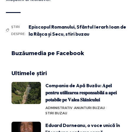
Episcopul Romanului
,
Sfântul Ierarh Ioan de
ȘTIRI
la Râșca și Secu
,
stiri buzau
DESPRE:
Buzăumedia pe Facebook
Ultimele știri
Compania de Apă Buzău: 𝐀𝐩𝐞𝐥
𝐩𝐞𝐧𝐭𝐫𝐮 𝐮𝐭𝐢𝐥𝐢𝐳𝐚𝐫𝐞𝐚 𝐫𝐞𝐬𝐩𝐨𝐧𝐬𝐚𝐛𝐢𝐥𝐚̆ 𝐚 𝐚𝐩𝐞𝐢
𝐩𝐨𝐭𝐚𝐛𝐢𝐥𝐞 𝐩𝐞 𝐕𝐚𝐥𝐞𝐚 𝐒𝐥𝐚̆𝐧𝐢𝐜𝐮𝐥𝐮𝐢
ADMINISTRATIV
ANUNTURI BUZAU
STIRI BUZAU
Eduard Dorneanu, o voce unică în