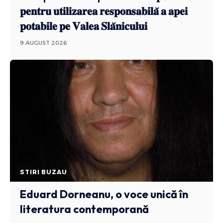
𝐩𝐞𝐧𝐭𝐫𝐮 𝐮𝐭𝐢𝐥𝐢𝐳𝐚𝐫𝐞𝐚 𝐫𝐞𝐬𝐩𝐨𝐧𝐬𝐚𝐛𝐢𝐥𝐚̆ 𝐚 𝐚𝐩𝐞𝐢
𝐩𝐨𝐭𝐚𝐛𝐢𝐥𝐞 𝐩𝐞 𝐕𝐚𝐥𝐞𝐚 𝐒𝐥𝐚̆𝐧𝐢𝐜𝐮𝐥𝐮𝐢
9 AUGUST 2026
STIRI BUZAU
Eduard Dorneanu, o voce unică în
literatura contemporană