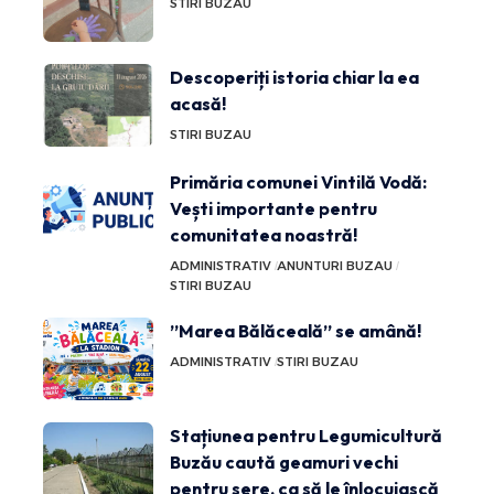
STIRI BUZAU
Descoperiți istoria chiar la ea
acasă!
STIRI BUZAU
Primăria comunei Vintilă Vodă:
Vești importante pentru
comunitatea noastră!
ADMINISTRATIV
ANUNTURI BUZAU
STIRI BUZAU
”Marea Bălăceală” se amână!
ADMINISTRATIV
STIRI BUZAU
Stațiunea pentru Legumicultură
Buzău caută geamuri vechi
pentru sere, ca să le înlocuiască