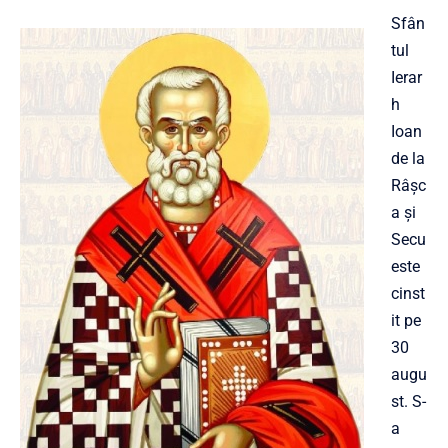
Sfân
tul
Ierar
h
Ioan
de la
Râșc
a și
Secu
este
cinst
it pe
30
augu
st. S-
a