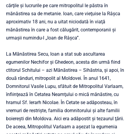
cărţile şi lucrurile pe care mitropolitul le păstra în
mănăstirea sa de metanie. Ioan, care vieţuise la Râşca
aproximativ 18 ani, nu a uitat niciodată în viaţă
mănăstirea în care a fost călugărit, contemporanii şi
urmaşii numindu-l „Ioan de Râşca”.
La Mănăstirea Secu, Ioan a stat sub ascultarea
egumenilor Nechifor şi Ghedeon, acesta din urmă fiind
ctitorul Schitului – azi Mănăstirea – Sihăstria, şi apoi, în
două rânduri, mitropolit al Moldovei. În anul 1641,
Domnitorul Vasile Lupu, sfătuit de Mitropolitul Varlaam,
înfiinţează în Cetatea Neamţului o mică mănăstire, cu
hramul Sf. Ierarh Nicolae. În Cetate se adăposteau, în
vremuri de restrişte, familia domnitorului şi alte familii
boiereşti din Moldova. Aici era adăpostit şi tezaurul ţării.
De aceea, Mitropolitul Varlaam a aşezat la egumenia