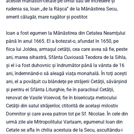
acestei mănăstiri-cetate pe omul său de încredere şi
rudenia sa, Ioan „de la Râşca” de la Mănăstirea Secu,
smerit călugăr, mare rugător şi postitor.
Ioan a fost egumen la Mănăstirea din Cetatea Neamţului
până în anul 1665. El a botezat-o, afundat în 1650, pe
fiica lui Joldea, armaşul cetăţii, cea care avea să fie, peste
ani, marea sihastră, Sfânta Cuvioasă Teodora de la Sihla,
şi el i-a fost duhovnic şi îndrumător până la vârsta de 16
ani, îndemnând-o să aleagă viaţa monahală. În toţi aceşti
ani, el a povăţuit cu blândeţe pe străjerii Cetăţii, săvârşind
şi pentru ei Sfânta Liturghie, fie în paraclisul Cetăţii,
renovat de Vasile Voievod, fie în bisericuţa metocului
Cetăţii din satul străjerilor, ctitorită de acelaşi milostiv
Domnitor şi care avea patron tot pe Sf. Nicolae. În cele din
urmă zile ale Mitropolitului Varlaam, egumenul Ioan din
Cetate se afla în chilia acestuia de la Secu, ascultându-i