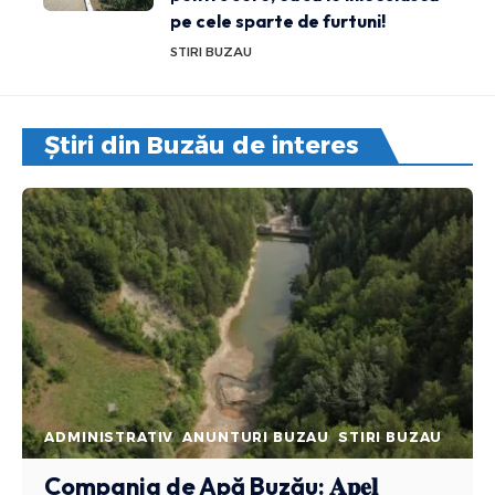
pe cele sparte de furtuni!
STIRI BUZAU
Știri din Buzău de interes
ADMINISTRATIV
ANUNTURI BUZAU
STIRI BUZAU
Compania de Apă Buzău: 𝐀𝐩𝐞𝐥