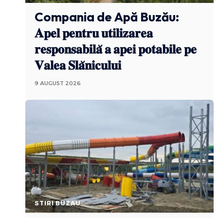
Compania de Apă Buzău:
𝐀𝐩𝐞𝐥 𝐩𝐞𝐧𝐭𝐫𝐮 𝐮𝐭𝐢𝐥𝐢𝐳𝐚𝐫𝐞𝐚
𝐫𝐞𝐬𝐩𝐨𝐧𝐬𝐚𝐛𝐢𝐥𝐚̆ 𝐚 𝐚𝐩𝐞𝐢 𝐩𝐨𝐭𝐚𝐛𝐢𝐥𝐞 𝐩𝐞
𝐕𝐚𝐥𝐞𝐚 𝐒𝐥𝐚̆𝐧𝐢𝐜𝐮𝐥𝐮𝐢
9 AUGUST 2026
STIRI BUZAU