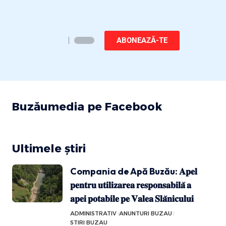
ABONEAZĂ-TE
Buzăumedia pe Facebook
Ultimele știri
Compania de Apă Buzău: 𝐀𝐩𝐞𝐥
𝐩𝐞𝐧𝐭𝐫𝐮 𝐮𝐭𝐢𝐥𝐢𝐳𝐚𝐫𝐞𝐚 𝐫𝐞𝐬𝐩𝐨𝐧𝐬𝐚𝐛𝐢𝐥𝐚̆ 𝐚
𝐚𝐩𝐞𝐢 𝐩𝐨𝐭𝐚𝐛𝐢𝐥𝐞 𝐩𝐞 𝐕𝐚𝐥𝐞𝐚 𝐒𝐥𝐚̆𝐧𝐢𝐜𝐮𝐥𝐮𝐢
ADMINISTRATIV
ANUNTURI BUZAU
STIRI BUZAU