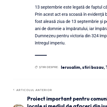
13 septembrie este legată de faptul că 
Prin acest act era scoasă în evidență 
fost aleasă ziua de 13 septembrie și p
ani de domnie a împăratului, iar împă
Dumnezeu pentru victoria din 324 împot
întregul imperiu.
Ierusalim
,
stiri buzau
,
ȘTIRI DESPRE:
ARTICOLUL ANTERIOR
Proiect important pentru comuni
locale și mediul de afaceri din ju