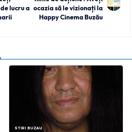
 de lucru a
ocazia să le vizionați la
arii
Happy Cinema Buzău
STIRI BUZAU