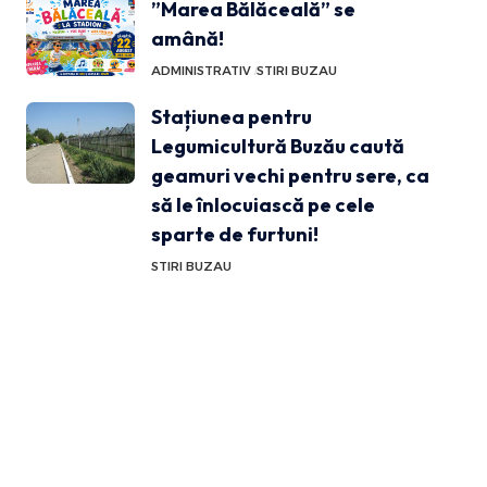
”Marea Bălăceală” se
amână!
ADMINISTRATIV
STIRI BUZAU
Stațiunea pentru
Legumicultură Buzău caută
geamuri vechi pentru sere, ca
să le înlocuiască pe cele
sparte de furtuni!
STIRI BUZAU