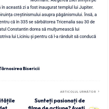
în această zi a fost inaugurat templul lui Jupiter.
biruința creștinismului asupra păgânismului. Însă, a
entru că în 335 se sărbătorea Tricenalia sau 30 de
ratul Constantin dorea să mulțumească lui
riva lui Liciniu și pentru că l-a rânduit să conducă
Târnosirea Bisericii
ARTICOLUL URMĂTOR
tățile
Sunteți pasionați de
deț,
filme de acțiune? Aveți