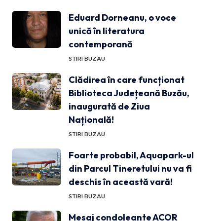
Eduard Dorneanu, o voce
unică în literatura
contemporană
STIRI BUZAU
Clădirea în care funcționat
Biblioteca Județeană Buzău,
inaugurată de Ziua
Națională!
STIRI BUZAU
Foarte probabil, Aquapark-ul
din Parcul Tineretului nu va fi
deschis în această vară!
STIRI BUZAU
Mesaj condoleante ACOR