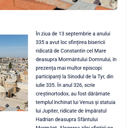
În ziua de 13 septembrie a anului
335 a avut loc sfințirea bisericii
ridicată de Constantin cel Mare
deasupra Mormântului Domnului, în
prezența mai multor episcopi
participanți la Sinodul de la Tyr, din
iulie 335. În anul 326, scrie
creștinortodox, au fost dărâmate
templul închinat lui Venus și statuia
lui Jupiter, ridicate de împăratul
Hadrian deasupra Sfântului
Mormânt. Alegerea zilei sfințirii pe