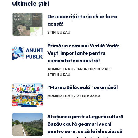
Ultimele știri
Descoperiți istoria chiar la ea
acasă!
STIRI BUZAU
Primăria comunei Vintilă Vodă:
Vești importante pentru
comunitatea noastră!
ADMINISTRATIV
ANUNTURI BUZAU
STIRI BUZAU
”Marea Bălăceală” se amână!
ADMINISTRATIV
STIRI BUZAU
Stațiunea pentru Legumicultură
Buzău caută geamuri vechi
pentru sere, ca să le înlocuiască