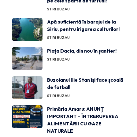
pe cele sparte de furtuni!
STIRI BUZAU
Apă suficientă în barajul de la
Siriu, pentru irigarea culturilor!
STIRI BUZAU
Piața Dacia, din nou în șantier!
STIRI BUZAU
Buzoianul Ilie Stan își face școală
de fotbal!
STIRI BUZAU
Primăria Amaru: ANUNȚ
IMPORTANT – ÎNTRERUPEREA
ALIMENTĂRII CU GAZE
NATURALE