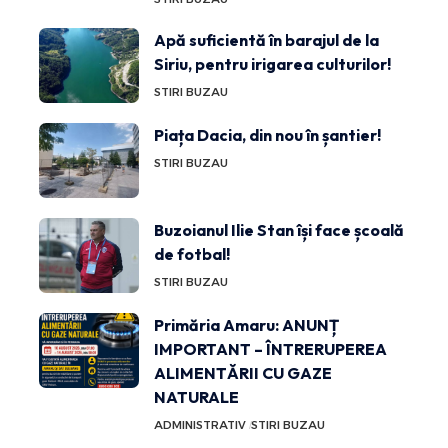
Apă suficientă în barajul de la
Siriu, pentru irigarea culturilor!
STIRI BUZAU
Piața Dacia, din nou în șantier!
STIRI BUZAU
Buzoianul Ilie Stan își face școală
de fotbal!
STIRI BUZAU
Primăria Amaru: ANUNȚ
IMPORTANT – ÎNTRERUPEREA
ALIMENTĂRII CU GAZE
NATURALE
ADMINISTRATIV
STIRI BUZAU