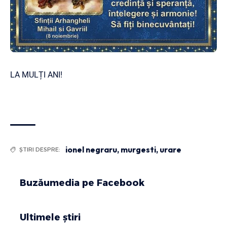
LA MULȚI ANI!
ionel negraru
,
murgesti
,
urare
ȘTIRI DESPRE:
Buzăumedia pe Facebook
Ultimele știri