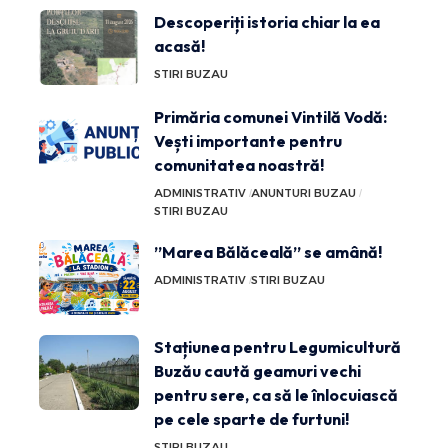
Descoperiți istoria chiar la ea
acasă!
STIRI BUZAU
Primăria comunei Vintilă Vodă:
Vești importante pentru
comunitatea noastră!
ADMINISTRATIV
ANUNTURI BUZAU
STIRI BUZAU
”Marea Bălăceală” se amână!
ADMINISTRATIV
STIRI BUZAU
Stațiunea pentru Legumicultură
Buzău caută geamuri vechi
pentru sere, ca să le înlocuiască
pe cele sparte de furtuni!
STIRI BUZAU