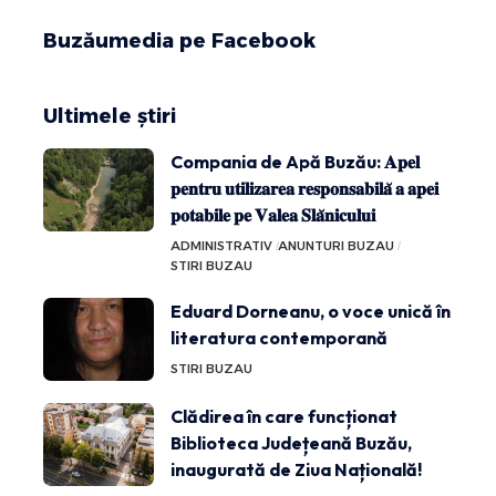
Buzăumedia pe Facebook
Ultimele știri
Compania de Apă Buzău: 𝐀𝐩𝐞𝐥
𝐩𝐞𝐧𝐭𝐫𝐮 𝐮𝐭𝐢𝐥𝐢𝐳𝐚𝐫𝐞𝐚 𝐫𝐞𝐬𝐩𝐨𝐧𝐬𝐚𝐛𝐢𝐥𝐚̆ 𝐚 𝐚𝐩𝐞𝐢
𝐩𝐨𝐭𝐚𝐛𝐢𝐥𝐞 𝐩𝐞 𝐕𝐚𝐥𝐞𝐚 𝐒𝐥𝐚̆𝐧𝐢𝐜𝐮𝐥𝐮𝐢
ADMINISTRATIV
ANUNTURI BUZAU
STIRI BUZAU
Eduard Dorneanu, o voce unică în
literatura contemporană
STIRI BUZAU
Clădirea în care funcționat
Biblioteca Județeană Buzău,
inaugurată de Ziua Națională!