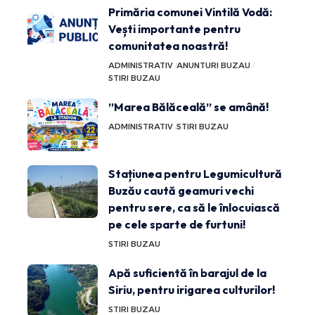
Primăria comunei Vintilă Vodă:
Vești importante pentru
comunitatea noastră!
ADMINISTRATIV
ANUNTURI BUZAU
STIRI BUZAU
”Marea Bălăceală” se amână!
ADMINISTRATIV
STIRI BUZAU
Stațiunea pentru Legumicultură
Buzău caută geamuri vechi
pentru sere, ca să le înlocuiască
pe cele sparte de furtuni!
STIRI BUZAU
Apă suficientă în barajul de la
Siriu, pentru irigarea culturilor!
STIRI BUZAU