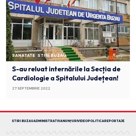
SANATATE
STIRI BUZAU
S-au reluat internările la Secția de
Cardiologie a Spitalului Județean!
27 SEPTEMBRIE 2022
STIRI BUZAU
ADMINISTRATIV
ANUNȚURI
VIDEO
POLITICA
REPORTAJE