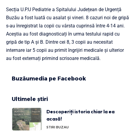
Secția U.P.U Pediatrie a Spitalului Județean de Urgență
Buzău a fost luată cu asalat și vineri. 8 cazuri noi de gripă
s
-au înregistrat
la copii cu vârsta cuprinsă între 4-14 ani.
Aceștia au fost diagnosticați în urma testului rapid cu
gripă de tip A și B. Dintre cei 8, 3 copii au necesitat
internare iar 5 copii au primit îngrijiri medicale și ulterior
au fost externați primind scrisoare medicală.
Buzăumedia pe Facebook
Ultimele știri
Descoperiți istoria chiar la ea
acasă!
STIRI BUZAU