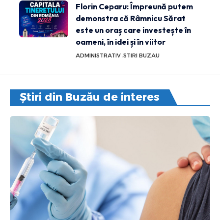
Florin Ceparu: Împreună putem
demonstra că Râmnicu Sărat
este un oraș care investește în
oameni, în idei și în viitor
ADMINISTRATIV
STIRI BUZAU
Știri din Buzău de interes