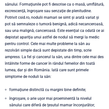
sânului. Formaţiunile pot fi descrise ca o masă, umflătură,
excrescenţă, îngroşare sau senzaţie de plenitudine.
Potrivit csid.ro, nodulii mamari se simt şi arată variat şi
pot să semnaleze o tumoră benignă, adică necanceroasă,
sau una malignă, canceroasă. Este esenţial ca odată ce ai
depistat apariţia unui astfel de nodul să mergi la medic
pentru control. Cele mai multe probleme la sân au
rezolvări simple dacă sunt depistate din timp, scrie
ampress. La fel şi cancerul la sân, una dintre cele mai des
întâlnite forme de cancer în rândul femeilor din toată
lumea, dar şi din România. Iată care sunt primele
simptome de noduli la sân:
formaţiune distinctă cu margini bine definite;
îngroşare, o arie uşor mai proeminentă la nivelul
sânului care diferă de ţesutul mamar înconjurător;