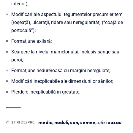
interior);
Modificări ale aspectului tegumentelor precum eritem
(roşeaţă), ulceraţii, ridare sau neregularităţi (“coajă de
portocală”);
Formaţiune axilară;
Scurgere la nivelul mamelonului, inclusiv sânge sau
puroi;
Formaţiune nedureroasă cu margini neregulate;
Modificări inexplicabile ale dimensiunilor sânilor;
Pierdere inexplicabilă în greutate.
medic
,
noduli
,
san
,
semne
,
stiri buzau
ȘTIRI DESPRE: