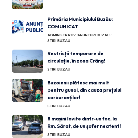
Primăria Municipiului Buzău:
COMUNICAT
ADMINISTRATIV
ANUNTURI BUZAU
STIRI BUZAU
Restricții temporare de
circulație, în zona Crâng!
STIRI BUZAU
Buzoienii plătesc mai mult
pentru gunoi, din cauza prețului
carburanților!
STIRI BUZAU
8 mașini lovite dintr-un foc, la
Rm. Sărat, de un șofer neatent!
STIRI BUZAU