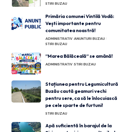
STIRI BUZAU
Primăria comunei Vintilă Vodă:
Vești importante pentru
comunitatea noastră!
ADMINISTRATIV
ANUNTURI BUZAU
STIRI BUZAU
”Marea Bălăceală” se amână!
ADMINISTRATIV
STIRI BUZAU
Stațiunea pentru Legumicultură
Buzău caută geamuri vechi
pentru sere, ca să le înlocuiască
pe cele sparte de furtuni!
STIRI BUZAU
Apă suficientă în barajul de la