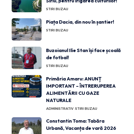
Siriu, pentru irigarea culturilor!
STIRI BUZAU
Piața Dacia, din nou în șantier!
STIRI BUZAU
Buzoianul Ilie Stan își face școală
de fotbal!
STIRI BUZAU
Primăria Amaru: ANUNȚ
IMPORTANT – ÎNTRERUPEREA
ALIMENTĂRII CU GAZE
NATURALE
ADMINISTRATIV
STIRI BUZAU
Constantin Toma: Tabăra
Urbană, Vacanța de vară 2026