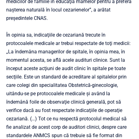
medicilor de familie în educaţia mamelor pentru a prefera
naşterea naturală în locul cezarienelor”, a arătat
președintele CNAS.
În opinia sa, indicaţiile de cezariană trecute în
protocoalele medicale ar trebui respectate de toţi medicii:
„La îndemâna managerilor de spitale, în opinia mea, în
momentul acesta, se află acele audituri clinice. Sunt la
început aceste acţiuni de audit clinic în spitale pe toate
secţiile. Este un standard de acreditare al spitalelor prin
care colegi din specialitatea Obstetrică-ginecologie,
uitându-se pe protocoalele medicale şi având la
îndemână foile de observaţie clinică generală, pot să
verifice dacă au fost respectate indicaţiile de operaţie
cezariană. (…) Tot ce nu respectă protocolul medical să
fie analizat de acest corp de auditori clinici, despre care
standardele ANMCS spun că trebuie să fie format din