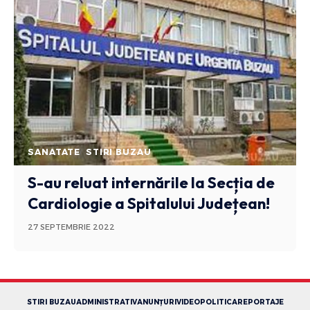
SANATATE
STIRI BUZAU
S-au reluat internările la Secția de
Cardiologie a Spitalului Județean!
27 SEPTEMBRIE 2022
STIRI BUZAU
ADMINISTRATIV
ANUNȚURI
VIDEO
POLITICA
REPORTAJE