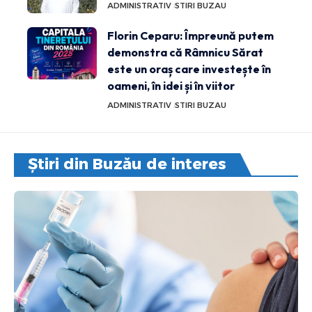
ADMINISTRATIV
STIRI BUZAU
Florin Ceparu: Împreună putem
demonstra că Râmnicu Sărat
este un oraș care investește în
oameni, în idei și în viitor
ADMINISTRATIV
STIRI BUZAU
Știri din Buzău de interes