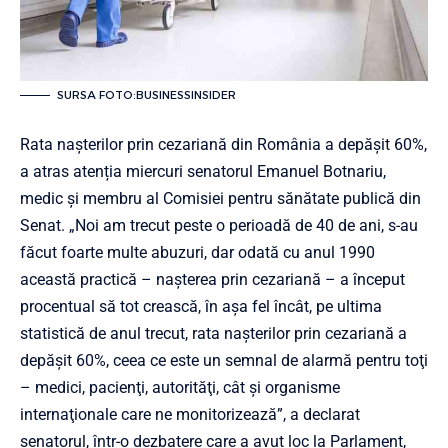
SURSA FOTO:BUSINESSINSIDER
Rata naşterilor prin cezariană din România a depăşit 60%,
a atras atenția miercuri senatorul Emanuel Botnariu,
medic și membru al Comisiei pentru sănătate publică din
Senat. „Noi am trecut peste o perioadă de 40 de ani, s-au
făcut foarte multe abuzuri, dar odată cu anul 1990
această practică – naşterea prin cezariană – a început
procentual să tot crească, în aşa fel încât, pe ultima
statistică de anul trecut, rata naşterilor prin cezariană a
depăşit 60%, ceea ce este un semnal de alarmă pentru toţi
– medici, pacienţi, autorităţi, cât şi organisme
internaţionale care ne monitorizează”, a declarat
senatorul, într-o dezbatere care a avut loc la Parlament,