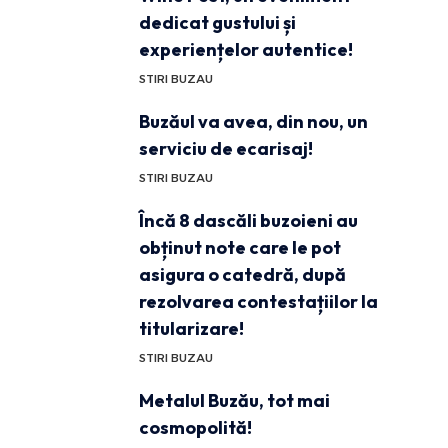
dedicat gustului și
experiențelor autentice!
STIRI BUZAU
Buzăul va avea, din nou, un
serviciu de ecarisaj!
STIRI BUZAU
Încă 8 dascăli buzoieni au
obținut note care le pot
asigura o catedră, după
rezolvarea contestațiilor la
titularizare!
STIRI BUZAU
Metalul Buzău, tot mai
cosmopolită!