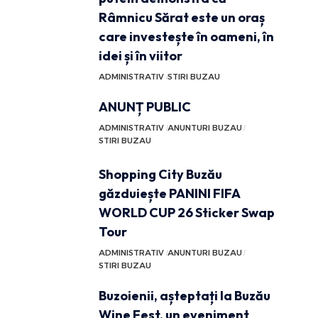
Râmnicu Sărat este un oraș
care investește în oameni, în
idei și în viitor
ADMINISTRATIV
STIRI BUZAU
ANUNȚ PUBLIC
ADMINISTRATIV
ANUNTURI BUZAU
STIRI BUZAU
Shopping City Buzău
găzduiește PANINI FIFA
WORLD CUP 26 Sticker Swap
Tour
ADMINISTRATIV
ANUNTURI BUZAU
STIRI BUZAU
Buzoienii, așteptați la Buzău
Wine Fest, un eveniment