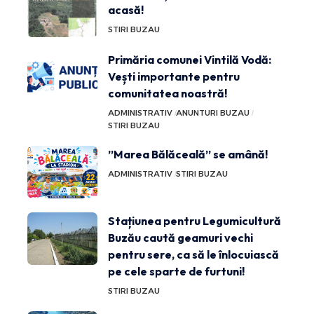
acasă!
STIRI BUZAU
Primăria comunei Vintilă Vodă:
Vești importante pentru
comunitatea noastră!
ADMINISTRATIV
ANUNTURI BUZAU
STIRI BUZAU
”Marea Bălăceală” se amână!
ADMINISTRATIV
STIRI BUZAU
Stațiunea pentru Legumicultură
Buzău caută geamuri vechi
pentru sere, ca să le înlocuiască
pe cele sparte de furtuni!
STIRI BUZAU