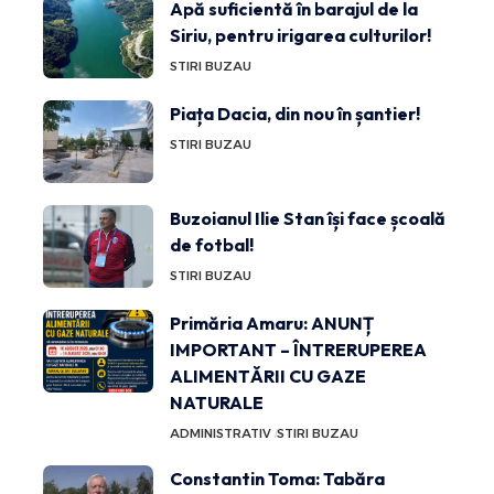
Apă suficientă în barajul de la
Siriu, pentru irigarea culturilor!
STIRI BUZAU
Piața Dacia, din nou în șantier!
STIRI BUZAU
Buzoianul Ilie Stan își face școală
de fotbal!
STIRI BUZAU
Primăria Amaru: ANUNȚ
IMPORTANT – ÎNTRERUPEREA
ALIMENTĂRII CU GAZE
NATURALE
ADMINISTRATIV
STIRI BUZAU
Constantin Toma: Tabăra