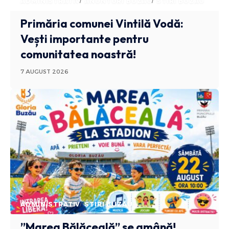
ADMINISTRATIV
ANUNTURI BUZAU
STIRI BUZAU
Primăria comunei Vintilă Vodă:
Vești importante pentru
comunitatea noastră!
7 AUGUST 2026
ADMINISTRATIV
STIRI BUZAU
”Marea Bălăceală” se amână!