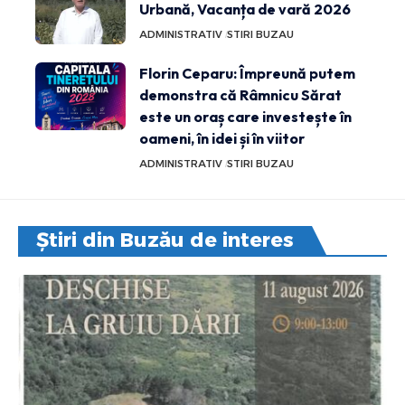
Urbană, Vacanța de vară 2026
ADMINISTRATIV
STIRI BUZAU
Florin Ceparu: Împreună putem
demonstra că Râmnicu Sărat
este un oraș care investește în
oameni, în idei și în viitor
ADMINISTRATIV
STIRI BUZAU
Știri din Buzău de interes