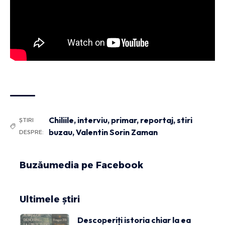
Chiliile
,
interviu
,
primar
,
reportaj
,
stiri
ȘTIRI
buzau
,
Valentin Sorin Zaman
DESPRE:
Buzăumedia pe Facebook
Ultimele știri
Descoperiți istoria chiar la ea