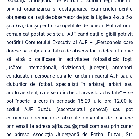
Asociaţia Judeţeană de Fotbal a stabilit regulamentul
privind organizarea şi desfăşurarea examenului pentru
obţinerea calităţii de observator de joc la Ligile a 4-a, a 5-a
şi a 6-a, dar şi pentru competiţiile de juniori. Potrivit unui
comunicat postat pe site-ul AJF, candidații eligibili potrivit
hotărîrii Comitetului Executiv al AJF – „Persoanele care
doresc să obţină calitatea de observator judeţean trebuie
să aibă o calificare în activitatea fotbalistică: foşti
jucători internaţionali, divizionari, judeţeni, antrenori,
conducători, persoane cu alte funcţii în cadrul AJF sau a
cluburilor de fotbal, specialişti în arbitraj, arbitri sau
arbitri asistenţi care şi-au încheiat această activitate” – se
pot înscrie la curs în perioada 15-29 iulie, ora 12.00 la
sediul AJF Buzău (secretariatul general) sau pot
comunica documentele aferente dosarului de înscriere
prin email la adresa ajfbuzau@gmail.com sau prin curier
pe adresa Asociaţia Judeţeană de Fotbal Buzau, Str.