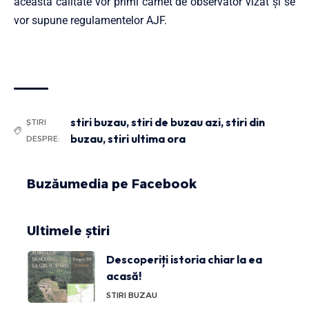
această calitate vor primi carnet de observator vizat şi se
vor supune regulamentelor AJF.
stiri buzau
,
stiri de buzau azi
,
stiri din
ȘTIRI
buzau
,
stiri ultima ora
DESPRE:
Buzăumedia pe Facebook
Ultimele știri
Descoperiți istoria chiar la ea
acasă!
STIRI BUZAU