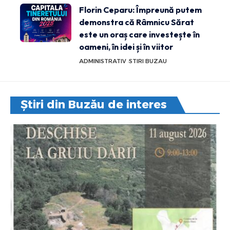
Florin Ceparu: Împreună putem
demonstra că Râmnicu Sărat
este un oraș care investește în
oameni, în idei și în viitor
ADMINISTRATIV
STIRI BUZAU
Știri din Buzău de interes