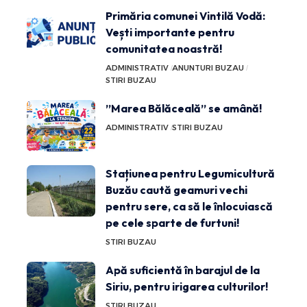
Primăria comunei Vintilă Vodă:
Vești importante pentru
comunitatea noastră!
ADMINISTRATIV
ANUNTURI BUZAU
STIRI BUZAU
”Marea Bălăceală” se amână!
ADMINISTRATIV
STIRI BUZAU
Stațiunea pentru Legumicultură
Buzău caută geamuri vechi
pentru sere, ca să le înlocuiască
pe cele sparte de furtuni!
STIRI BUZAU
Apă suficientă în barajul de la
Siriu, pentru irigarea culturilor!
STIRI BUZAU