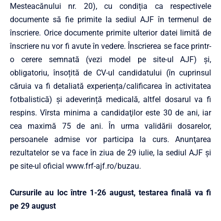
Mesteacănului nr. 20), cu condiția ca respectivele
documente să fie primite la sediul AJF în termenul de
înscriere. Orice documente primite ulterior datei limită de
înscriere nu vor fi avute în vedere. Înscrierea se face printr-
o cerere semnată (vezi model pe site-ul AJF) și,
obligatoriu, însoțită de CV-ul candidatului (în cuprinsul
căruia va fi detaliată experiența/calificarea în activitatea
fotbalistică) și adeverință medicală, altfel dosarul va fi
respins. Vîrsta minima a candidaţilor este 30 de ani, iar
cea maximă 75 de ani. În urma validării dosarelor,
persoanele admise vor participa la curs. Anunţarea
rezultatelor se va face în ziua de 29 iulie, la sediul AJF şi
pe site-ul oficial www.frf-ajf.ro/buzau.
Cursurile au loc între 1-26 august, testarea finală va fi
pe 29 august