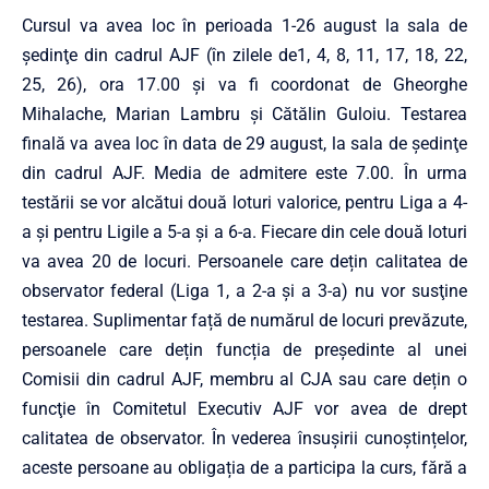
Cursul va avea loc în perioada 1-26 august la sala de
şedinţe din cadrul AJF (în zilele de1, 4, 8, 11, 17, 18, 22,
25, 26), ora 17.00 şi va fi coordonat de Gheorghe
Mihalache, Marian Lambru şi Cătălin Guloiu. Testarea
finală va avea loc în data de 29 august, la sala de şedinţe
din cadrul AJF. Media de admitere este 7.00. În urma
testării se vor alcătui două loturi valorice, pentru Liga a 4-
a şi pentru Ligile a 5-a şi a 6-a. Fiecare din cele două loturi
va avea 20 de locuri. Persoanele care dețin calitatea de
observator federal (Liga 1, a 2-a şi a 3-a) nu vor susţine
testarea. Suplimentar față de numărul de locuri prevăzute,
persoanele care dețin funcția de președinte al unei
Comisii din cadrul AJF, membru al CJA sau care dețin o
funcţie în Comitetul Executiv AJF vor avea de drept
calitatea de observator. În vederea însuşirii cunoștințelor,
aceste persoane au obligația de a participa la curs, fără a