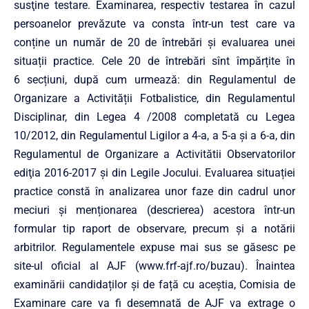
susţine testare. Examinarea, respectiv testarea în cazul
persoanelor prevăzute va consta într-un test care va
conține un număr de 20 de întrebări și evaluarea unei
situații practice. Cele 20 de întrebări sînt împărțite în
6 secțiuni, după cum urmează: din Regulamentul de
Organizare a Activității Fotbalistice, din Regulamentul
Disciplinar, din Legea 4 /2008 completată cu Legea
10/2012, din Regulamentul Ligilor a 4-a, a 5-a şi a 6-a, din
Regulamentul de Organizare a Activitătii Observatorilor
ediţia 2016-2017 şi din Legile Jocului. Evaluarea situației
practice constă în analizarea unor faze din cadrul unor
meciuri și menționarea (descrierea) acestora într-un
formular tip raport de observare, precum şi a notării
arbitrilor. Regulamentele expuse mai sus se găsesc pe
site-ul oficial al AJF (www.frf-ajf.ro/buzau). Înaintea
examinării candidaților și de față cu aceștia, Comisia de
Examinare care va fi desemnată de AJF va extrage o