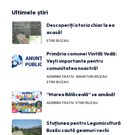
Ultimele știri
Descoperiți istoria chiar la ea
acasă!
STIRI BUZAU
Primăria comunei Vintilă Vodă:
Vești importante pentru
comunitatea noastră!
ADMINISTRATIV
ANUNTURI BUZAU
STIRI BUZAU
”Marea Bălăceală” se amână!
ADMINISTRATIV
STIRI BUZAU
Stațiunea pentru Legumicultură
Buzău caută geamuri vechi