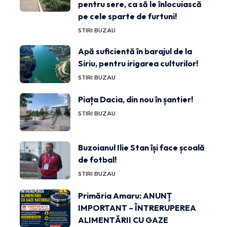
pentru sere, ca să le înlocuiască
pe cele sparte de furtuni!
STIRI BUZAU
Apă suficientă în barajul de la
Siriu, pentru irigarea culturilor!
STIRI BUZAU
Piața Dacia, din nou în șantier!
STIRI BUZAU
Buzoianul Ilie Stan își face școală
de fotbal!
STIRI BUZAU
Primăria Amaru: ANUNȚ
IMPORTANT – ÎNTRERUPEREA
ALIMENTĂRII CU GAZE