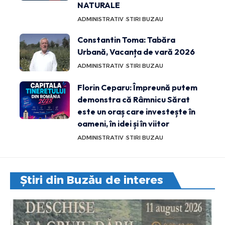
NATURALE
ADMINISTRATIV
STIRI BUZAU
Constantin Toma: Tabăra
Urbană, Vacanța de vară 2026
ADMINISTRATIV
STIRI BUZAU
Florin Ceparu: Împreună putem
demonstra că Râmnicu Sărat
este un oraș care investește în
oameni, în idei și în viitor
ADMINISTRATIV
STIRI BUZAU
Știri din Buzău de interes