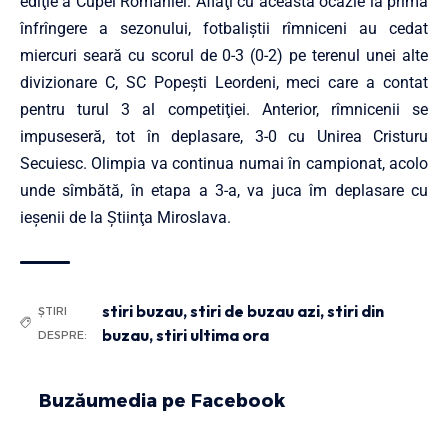
ediţie a Cupei României. Aflaţi cu această ocazie la prima
înfrîngere a sezonului, fotbaliştii rîmniceni au cedat
miercuri seară cu scorul de 0-3 (0-2) pe terenul unei alte
divizionare C, SC Popeşti Leordeni, meci care a contat
pentru turul 3 al competiţiei. Anterior, rîmnicenii se
impuseseră, tot în deplasare, 3-0 cu Unirea Cristuru
Secuiesc. Olimpia va continua numai în campionat, acolo
unde sîmbătă, în etapa a 3-a, va juca îm deplasare cu
ieşenii de la Ştiinţa Miroslava.
stiri buzau
,
stiri de buzau azi
,
stiri din
ȘTIRI
buzau
,
stiri ultima ora
DESPRE:
Buzăumedia pe Facebook