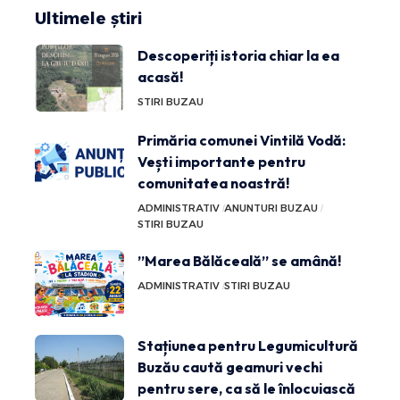
Ultimele știri
Descoperiți istoria chiar la ea
acasă!
STIRI BUZAU
Primăria comunei Vintilă Vodă:
Vești importante pentru
comunitatea noastră!
ADMINISTRATIV
ANUNTURI BUZAU
STIRI BUZAU
”Marea Bălăceală” se amână!
ADMINISTRATIV
STIRI BUZAU
Stațiunea pentru Legumicultură
Buzău caută geamuri vechi
pentru sere, ca să le înlocuiască