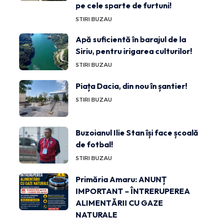
pe cele sparte de furtuni!
STIRI BUZAU
Apă suficientă în barajul de la
Siriu, pentru irigarea culturilor!
STIRI BUZAU
Piața Dacia, din nou în șantier!
STIRI BUZAU
Buzoianul Ilie Stan își face școală
de fotbal!
STIRI BUZAU
Primăria Amaru: ANUNȚ
IMPORTANT – ÎNTRERUPEREA
ALIMENTĂRII CU GAZE
NATURALE