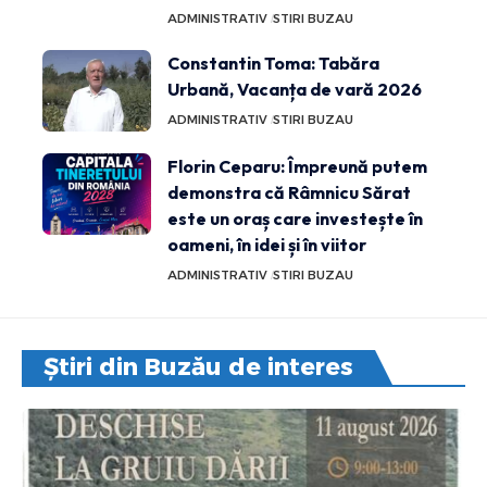
ADMINISTRATIV
STIRI BUZAU
Constantin Toma: Tabăra
Urbană, Vacanța de vară 2026
ADMINISTRATIV
STIRI BUZAU
Florin Ceparu: Împreună putem
demonstra că Râmnicu Sărat
este un oraș care investește în
oameni, în idei și în viitor
ADMINISTRATIV
STIRI BUZAU
Știri din Buzău de interes