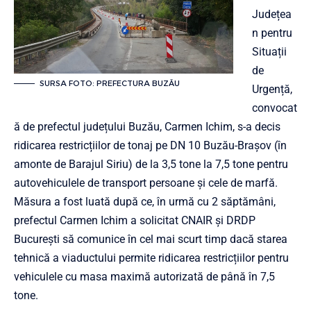
Județea
n pentru
Situații
de
SURSA FOTO: PREFECTURA BUZĂU
Urgență,
convocat
ă de prefectul județului Buzău, Carmen Ichim, s-a decis
ridicarea restricțiilor de tonaj pe DN 10 Buzău-Brașov (în
amonte de Barajul Siriu) de la 3,5 tone la 7,5 tone pentru
autovehiculele de transport persoane și cele de marfă.
Măsura a fost luată după ce, în urmă cu 2 săptămâni,
prefectul Carmen Ichim a solicitat CNAIR și DRDP
București să comunice în cel mai scurt timp dacă starea
tehnică a viaductului permite ridicarea restricțiilor pentru
vehiculele cu masa maximă autorizată de până în 7,5
tone.