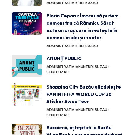
ADMINISTRATIV
STIRI BUZAU
Florin Ceparu: Împreună putem
demonstra că Râmnicu Sărat
este un oraș care investește în
oameni, în idei și în viitor
ADMINISTRATIV
STIRI BUZAU
ANUNȚ PUBLIC
ADMINISTRATIV
ANUNTURI BUZAU
STIRI BUZAU
Shopping City Buzău găzduiește
PANINI FIFA WORLD CUP 26
Sticker Swap Tour
ADMINISTRATIV
ANUNTURI BUZAU
STIRI BUZAU
Buzoienii, așteptați la Buzău
Wine Fest, un eveniment dedicat