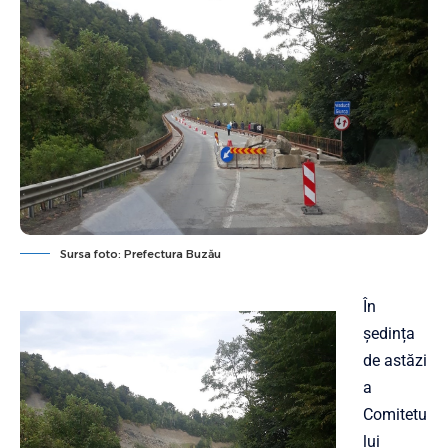
Sursa foto: Prefectura Buzău
În
ședința
de astăzi
a
Comitetu
lui