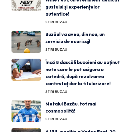
gustului și experiențelor
autentice!
STIRI BUZAU
Buzăul va avea, din nou, un
serviciu de ecarisaj!
STIRI BUZAU
Încă 8 dascăli buzoieni au obținut
note care le pot asigura o
catedră, după rezolvarea
contestațiilor la titularizare!
STIRI BUZAU
Metalul Buzău, tot mai
cosmopolită!
STIRI BUZAU
A VIII-a ediție a Vadoo Fest, 20–