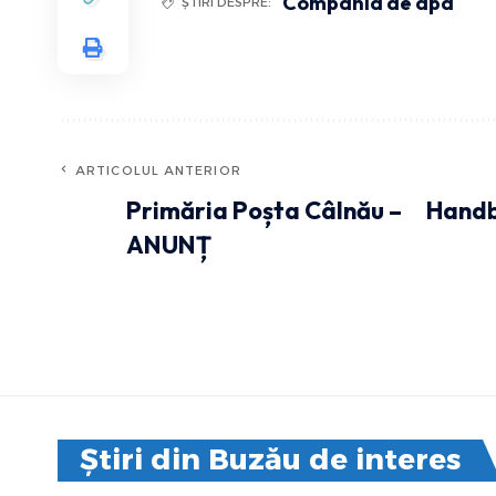
Compania de apa
ȘTIRI DESPRE:
ARTICOLUL ANTERIOR
Primăria Poșta Câlnău –
Handba
ANUNȚ
Știri din Buzău de interes