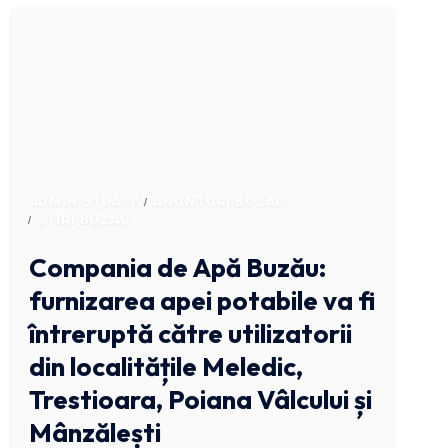
ADMINISTRATIV
ANUNTURI BUZAU
STIRI BUZAU
Compania de Apă Buzău:
furnizarea apei potabile va fi
întreruptă către utilizatorii
din localitățile Meledic,
Trestioara, Poiana Vâlcului și
Mânzălești