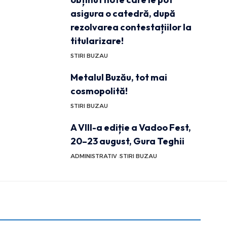
asigura o catedră, după
rezolvarea contestațiilor la
titularizare!
STIRI BUZAU
Metalul Buzău, tot mai
cosmopolită!
STIRI BUZAU
A VIII-a ediție a Vadoo Fest,
20–23 august, Gura Teghii
ADMINISTRATIV
STIRI BUZAU