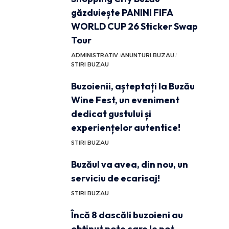
găzduiește PANINI FIFA
WORLD CUP 26 Sticker Swap
Tour
ADMINISTRATIV
ANUNTURI BUZAU
STIRI BUZAU
Buzoienii, așteptați la Buzău
Wine Fest, un eveniment
dedicat gustului și
experiențelor autentice!
STIRI BUZAU
Buzăul va avea, din nou, un
serviciu de ecarisaj!
STIRI BUZAU
Încă 8 dascăli buzoieni au
obținut note care le pot