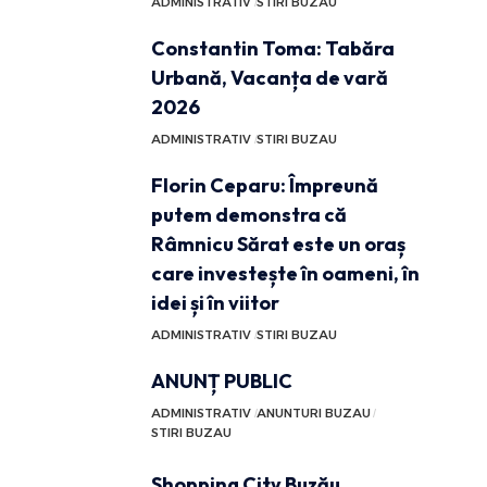
ADMINISTRATIV
STIRI BUZAU
Constantin Toma: Tabăra
Urbană, Vacanța de vară
2026
ADMINISTRATIV
STIRI BUZAU
Florin Ceparu: Împreună
putem demonstra că
Râmnicu Sărat este un oraș
care investește în oameni, în
idei și în viitor
ADMINISTRATIV
STIRI BUZAU
ANUNȚ PUBLIC
ADMINISTRATIV
ANUNTURI BUZAU
STIRI BUZAU
Shopping City Buzău