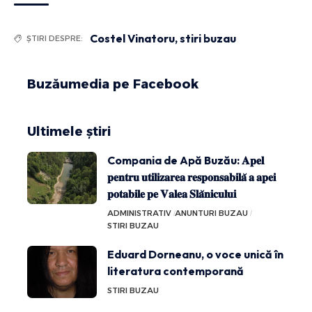
Costel Vinatoru
,
stiri buzau
ȘTIRI DESPRE:
Buzăumedia pe Facebook
Ultimele știri
Compania de Apă Buzău: 𝐀𝐩𝐞𝐥
𝐩𝐞𝐧𝐭𝐫𝐮 𝐮𝐭𝐢𝐥𝐢𝐳𝐚𝐫𝐞𝐚 𝐫𝐞𝐬𝐩𝐨𝐧𝐬𝐚𝐛𝐢𝐥𝐚̆ 𝐚 𝐚𝐩𝐞𝐢
𝐩𝐨𝐭𝐚𝐛𝐢𝐥𝐞 𝐩𝐞 𝐕𝐚𝐥𝐞𝐚 𝐒𝐥𝐚̆𝐧𝐢𝐜𝐮𝐥𝐮𝐢
ADMINISTRATIV
ANUNTURI BUZAU
STIRI BUZAU
Eduard Dorneanu, o voce unică în
literatura contemporană
STIRI BUZAU