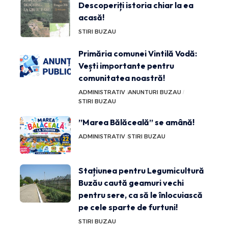
Descoperiți istoria chiar la ea
acasă!
STIRI BUZAU
Primăria comunei Vintilă Vodă:
Vești importante pentru
comunitatea noastră!
ADMINISTRATIV
ANUNTURI BUZAU
STIRI BUZAU
”Marea Bălăceală” se amână!
ADMINISTRATIV
STIRI BUZAU
Stațiunea pentru Legumicultură
Buzău caută geamuri vechi
pentru sere, ca să le înlocuiască
pe cele sparte de furtuni!
STIRI BUZAU