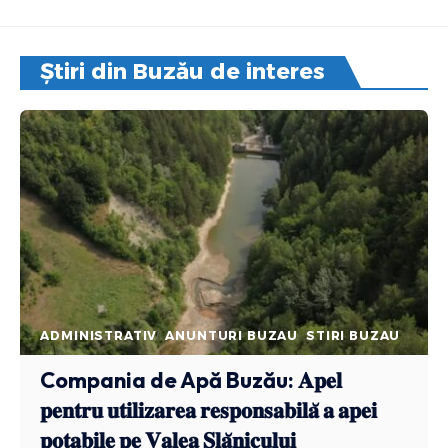
Știri din Buzău de interes
ADMINISTRATIV
ANUNTURI BUZAU
STIRI BUZAU
Compania de Apă Buzău: 𝐀𝐩𝐞𝐥
𝐩𝐞𝐧𝐭𝐫𝐮 𝐮𝐭𝐢𝐥𝐢𝐳𝐚𝐫𝐞𝐚 𝐫𝐞𝐬𝐩𝐨𝐧𝐬𝐚𝐛𝐢𝐥𝐚̆ 𝐚 𝐚𝐩𝐞𝐢
𝐩𝐨𝐭𝐚𝐛𝐢𝐥𝐞 𝐩𝐞 𝐕𝐚𝐥𝐞𝐚 𝐒𝐥𝐚̆𝐧𝐢𝐜𝐮𝐥𝐮𝐢