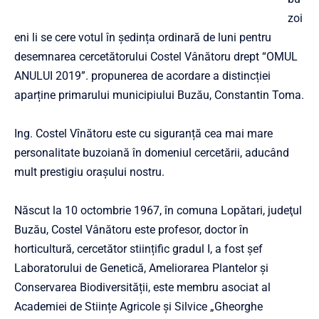
zoi
eni li se cere votul în ședința ordinară de luni pentru
desemnarea cercetătorului Costel Vânătoru drept “OMUL
ANULUI 2019”. propunerea de acordare a distincției
aparține primarului municipiului Buzău, Constantin Toma.
Ing. Costel Vînătoru este cu siguranță cea mai mare
personalitate buzoiană în domeniul cercetării, aducând
mult prestigiu orașului nostru.
Născut la 10 octombrie 1967, în comuna Lopătari, judeţul
Buzău, Costel Vânătoru este profesor, doctor în
horticultură, cercetător stiințific gradul I, a fost șef
Laboratorului de Genetică, Ameliorarea Plantelor și
Conservarea Biodiversității, este membru asociat al
Academiei de Stiințe Agricole și Silvice „Gheorghe