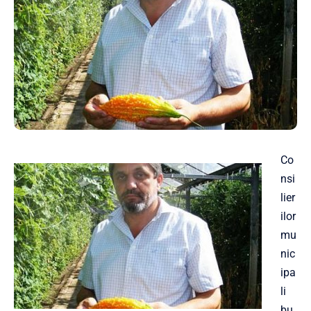
Co
nsi
lier
ilor
mu
nic
ipa
li
bu