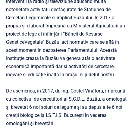
intervenții la radio și televiziune aducând multă
notorietate activității desfășurate de Stațiunea de
Cercetări Legumicole și implicit Buzăului. În 2017 a
propus și elaborat împreună cu Ministerul Agriculturii un
proiect de lege al înființării “Băncii de Resurse
GeneticeVegetale” Buzău, act normativ care se află în
acest moment în dezbaterea Parlamentului. Această
Instituție creată la Buzău va genera atât o activitate
economică importantă dar și activități de cercetare,
inovare și educație înaltă în orașul și județul nostru.
De asemenea, în 2017, dr. ing. Costel Vînătoru, împreună
cu colectivul de cercetători ai S.C.D.L. Buzău, a omologat
și brevetat 6 noi soiuri de legume și au depus alte 6 noi
creații biologice la I.S.T.I.S. București în vederea
omologării și brevetării.